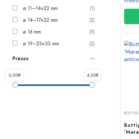
Pronto
⌀ 11–14×22 mm
(1)
⌀ 14–17×22 mm
(2)
⌀ 16 mm
(9)
⌀ 19–23×33 mm
(2)
Prezzo
BOTTIG
Botti
'Mara