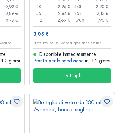
0,92 €
28
2,95 €
448
2,20 €
0,89 €
56
2,84 €
868
2,13 €
0,79 €
112
2,69 €
1.700
1,90 €
3,05 €
 escluse
Prezzi IVA inclusa, spese di spedizione escluse
nte.
Disponibile immediatamente.
: 1-2 giorni
Pronto per la spedizione
in: 1-2 giorni
Dettagli