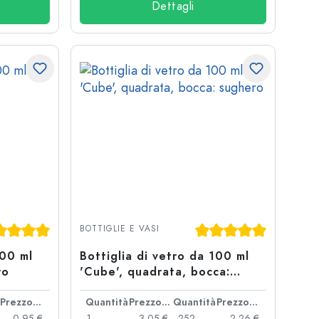
Dettagli
tazione media di 5 su 5 stelle
Valutazione media di 5
BOTTIGLIE E VASI
100 ml
Bottiglia di vetro da 100 ml
ro
'Cube', quadrata, bocca:
sughero
Prezzo cad.
Quantità
Prezzo cad.
Quantità
Prezzo cad.
0,95 €
1
3,05 €
252
2,26 €