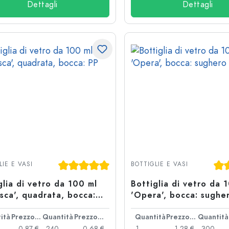
Dettagli
Dettagli
Valutazione media di 5 su 5 stelle
Valu
LIE E VASI
BOTTIGLIE E VASI
glia di vetro da 100 ml
Bottiglia di vetro da 
sca', quadrata, bocca:
'Opera', bocca: sughe
,5
ità
Prezzo cad.
Quantità
Prezzo cad.
Quantità
Prezzo cad.
Quantità
0,87 €
240
0,68 €
1
1,28 €
300