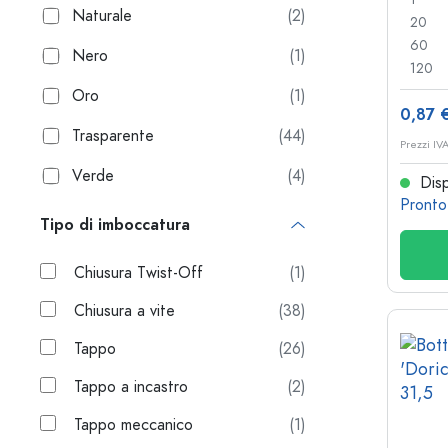
Naturale
(2)
20
60
Nero
(1)
120
Oro
(1)
0,87 
Trasparente
(44)
Prezzi IV
Verde
(4)
Disp
Pronto
Tipo di imboccatura
Chiusura Twist-Off
(1)
Chiusura a vite
(38)
Tappo
(26)
Tappo a incastro
(2)
Tappo meccanico
(1)