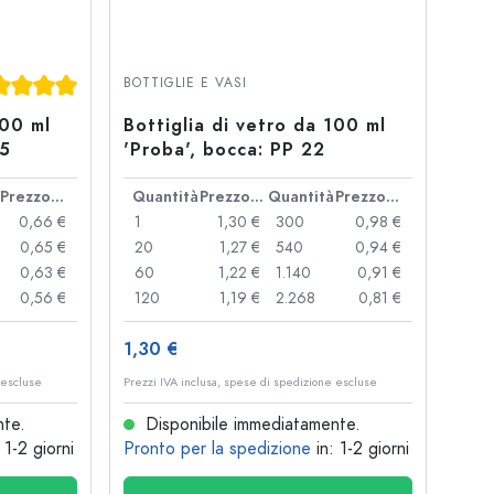
tazione media di 5 su 5 stelle
BOTTIGLIE E VASI
100 ml
Bottiglia di vetro da 100 ml
,5
'Proba', bocca: PP 22
Prezzo cad.
Quantità
Prezzo cad.
Quantità
Prezzo cad.
0,66 €
1
1,30 €
300
0,98 €
0,65 €
20
1,27 €
540
0,94 €
0,63 €
60
1,22 €
1.140
0,91 €
0,56 €
120
1,19 €
2.268
0,81 €
1,30 €
 escluse
Prezzi IVA inclusa, spese di spedizione escluse
nte.
Disponibile immediatamente.
: 1-2 giorni
Pronto per la spedizione
in: 1-2 giorni