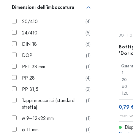
Dimensioni dell'imboccatura
20/410
(4)
24/410
(5)
BOTTIG
DIN 18
(6)
Botti
'Dori
DOP
(1)
PP 31
Quant
PET 38 mm
(1)
1
PP 28
(4)
20
60
PP 31,5
(2)
120
Tappi meccanici (standard
(1)
stretta)
0,79 
Prezzi IV
⌀ 9–12×22 mm
(1)
Disp
⌀ 11 mm
(1)