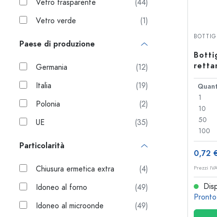
Vetro trasparente
(44)
Bottiglie per forma
Consigli
Vetro verde
(1)
Bottiglie da farmacia
Bottiglie con manico
BOTTIG
Ricette
Bottiglie a collo lungo
Paese di produzione
Bottiglie sfaccettate
Botti
retta
Germania
(12)
28
Bottiglie per materiale
Italia
(19)
Quant
Bottiglie di vetro
1
Polonia
(2)
Bottiglie di plastica
10
50
UE
(35)
100
Particolarità
0,72 
Chiusura ermetica extra
(4)
Prezzi IV
Disp
Idoneo al forno
(49)
Pronto
Idoneo al microonde
(49)