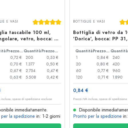
Bottiglie particolari
Bottiglie cilindriche
Bottiglie a spalla tonda
Damigiane
Valutazione media di 5 su 5 stelle
Valu
LIE E VASI
BOTTIGLIE E VASI
Fiaschette tascabili
Bottiglie a collo largo
glia tascabile 100 ml,
Bottiglia di vetro da 
ngolare, vetro, bocca: PP
'Dorica', bocca: PP 31
ità
Prezzo cad.
Quantità
Prezzo cad.
Quantità
Prezzo cad.
Quantità
Bottiglie in ceramica
0,72 €
200
0,53 €
1
0,84 €
240
Bottiglie in alluminio
0,70 €
1.377
0,50 €
20
0,80 €
420
0,67 €
2.754
0,47 €
60
0,77 €
960
0,63 €
5.508
0,42 €
120
0,71 €
1.890
€
0,84 €
A inclusa, spese di spedizione escluse
Prezzi IVA inclusa, spese di spedizione
onibile immediatamente.
Disponibile immediatame
 per la spedizione
in: 1-2 giorni
Pronto per la spedizione
in