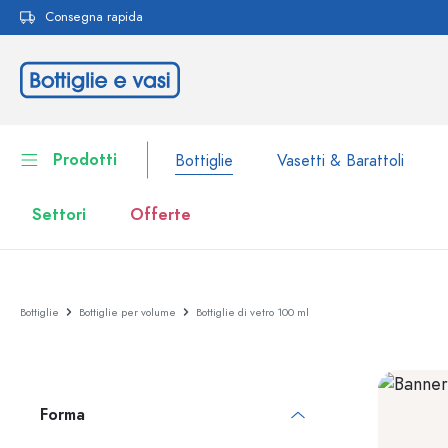
Consegna rapida
ricerca
Passa alla navigazione principale
Prodotti
Bottiglie
Vasetti & Barattoli
Settori
Offerte
Bottiglie
Alla categoria Bottiglie
Bottiglie
Bottiglie per volume
Bottiglie di vetro 100 ml
Vasetti & Barattoli
Bottiglie per marca
Bottiglie WECK
Contenitori per alimenti
Forma
Stoviglie
Bottiglie per volume