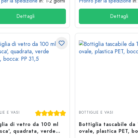
 per la spedizione
in: 1-2 giorni
Pronto per la spedizione
in
Dettagli
Dettagli
Valutazione media di 5 su 5 stelle
LIE E VASI
BOTTIGLIE E VASI
glia di vetro da 100 ml
Bottiglia tascabile da
sca', quadrata, verde
ovale, plastica PET, b