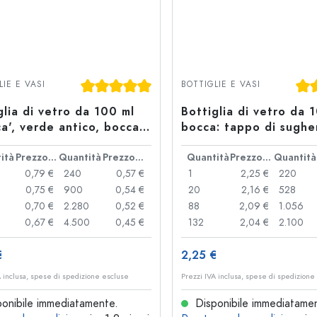
Valutazione media di 5 su 5 stelle
Valu
LIE E VASI
BOTTIGLIE E VASI
glia di vetro da 100 ml
Bottiglia di vetro da 
ca', verde antico, bocca:
bocca: tappo di sughe
,5
ità
Prezzo cad.
Quantità
Prezzo cad.
Quantità
Prezzo cad.
Quantità
0,79 €
240
0,57 €
1
2,25 €
220
0,75 €
900
0,54 €
20
2,16 €
528
0,70 €
2.280
0,52 €
88
2,09 €
1.056
0,67 €
4.500
0,45 €
132
2,04 €
2.100
€
2,25 €
A inclusa, spese di spedizione escluse
Prezzi IVA inclusa, spese di spedizione
onibile immediatamente.
Disponibile immediatame