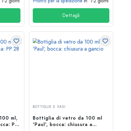
: 1-2 giorni
Pronto per la spedizione
in: 1-2 giorni
Dettagli
BOTTIGLIE E VASI
 100 ml,
Bottiglia di vetro da 100 ml
occa: PP
'Paul', bocca: chiusura a