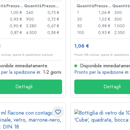
o, bocca: PP 31,5
28
ità
Prezzo cad.
Quantità
Prezzo cad.
Quantità
Prezzo cad.
Quantità
1,00 €
240
0,73 €
1
1,06 €
200
0,95 €
900
0,72 €
20
1,02 €
500
0,90 €
2.280
0,67 €
50
0,98 €
1.000
0,87 €
4.500
0,58 €
100
0,93 €
2.350
€
1,06 €
A inclusa, spese di spedizione escluse
Prezzi IVA inclusa, spese di spedizione
onibile immediatamente.
Disponibile immediatame
 per la spedizione
in: 1-2 giorni
Pronto per la spedizione
in
Dettagli
Dettagli