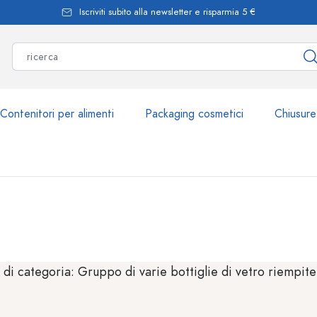
Iscriviti subito alla newsletter e risparmia 5 €
Contenitori per alimenti
Packaging cosmetici
Chiusure
Più di 2.500 prodott
Bottiglie Estal