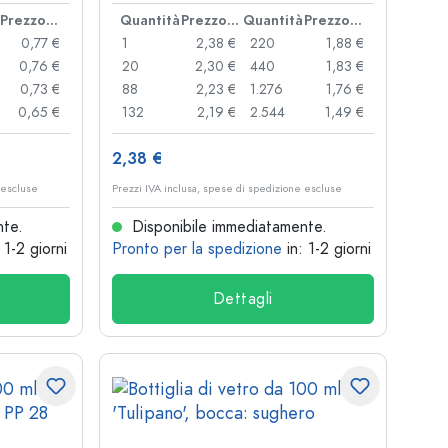
gancio
Prezzo cad.
Quantità
Prezzo cad.
Quantità
Prezzo cad.
0,77 €
1
2,38 €
220
1,88 €
0,76 €
20
2,30 €
440
1,83 €
0,73 €
88
2,23 €
1.276
1,76 €
0,65 €
132
2,19 €
2.544
1,49 €
2,38 €
 escluse
Prezzi IVA inclusa, spese di spedizione escluse
nte.
Disponibile immediatamente.
: 1-2 giorni
Pronto per la spedizione
in: 1-2 giorni
Dettagli