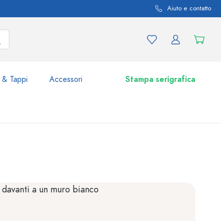
Aiuto e contatto
 & Tappi
Accessori
Stampa serigrafica
i e varianti di prodotto
Vasetti e Barattoli
Scoprite ora
Acquistate ora