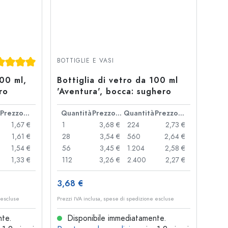
tazione media di 5 su 5 stelle
BOTTIGLIE E VASI
100 ml,
Bottiglia di vetro da 100 ml
ro
'Aventura', bocca: sughero
Prezzo cad.
Quantità
Prezzo cad.
Quantità
Prezzo cad.
1,67 €
1
3,68 €
224
2,73 €
1,61 €
28
3,54 €
560
2,64 €
1,54 €
56
3,45 €
1.204
2,58 €
1,33 €
112
3,26 €
2.400
2,27 €
3,68 €
 escluse
Prezzi IVA inclusa, spese di spedizione escluse
nte.
Disponibile immediatamente.