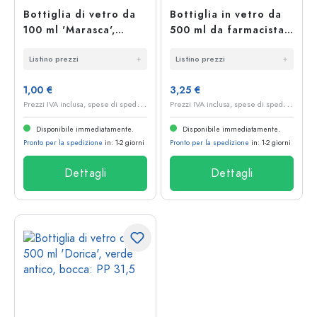
Bottiglia di vetro da
Bottiglia in vetro da
100 ml 'Marasca',
500 ml da farmacista,
quadrata, verde
bocca: tappo di
Listino prezzi
Listino prezzi
antico, bocca: PP 31,5
sughero
1,00 €
3,25 €
P
rezzi IVA inclusa, spese di spedizione escluse
P
rezzi IVA inclusa, spese di spedizione escluse
Disponibile immediatamente.
Disponibile immediatamente.
Pronto per la spedizione
in: 1-2 giorni
Pronto per la spedizione
in: 1-2 giorni
Dettagli
Dettagli