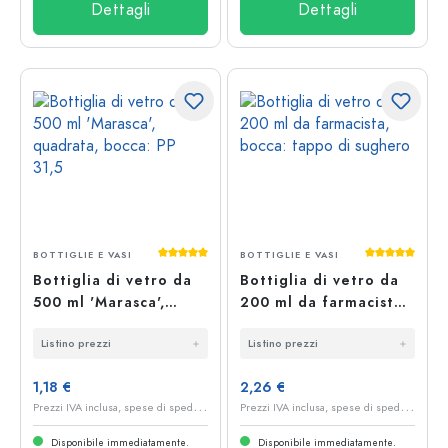
Dettagli
Dettagli
Valutazione media di 5 su 5 stelle
Valutazione 
BOTTIGLIE E VASI
BOTTIGLIE E VASI
Bottiglia di vetro da
Bottiglia di vetro da
500 ml 'Marasca',
200 ml da farmacista,
quadrata, bocca: PP
bocca: tappo di
Listino prezzi
Listino prezzi
31,5
sughero
1,18 €
2,26 €
P
rezzi IVA inclusa, spese di spedizione escluse
P
rezzi IVA inclusa, spese di spedizione escluse
Disponibile immediatamente.
Disponibile immediatamente.