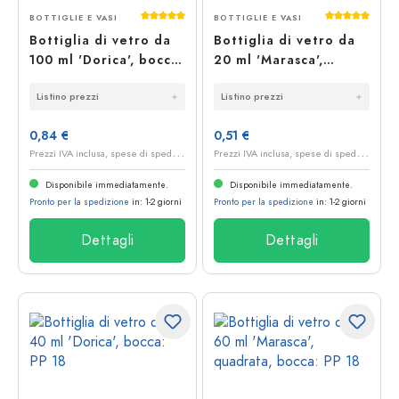
Valutazione media di 5 su 5 stelle
Valutazione 
BOTTIGLIE E VASI
BOTTIGLIE E VASI
Bottiglia di vetro da
Bottiglia di vetro da
100 ml 'Dorica', bocca:
20 ml 'Marasca',
PP 31,5
quadrata, bocca: PP 18
Listino prezzi
Listino prezzi
0,84 €
0,51 €
P
rezzi IVA inclusa, spese di spedizione escluse
P
rezzi IVA inclusa, spese di spedizione escluse
Disponibile immediatamente.
Disponibile immediatamente.
Pronto per la spedizione
in: 1-2 giorni
Pronto per la spedizione
in: 1-2 giorni
Dettagli
Dettagli