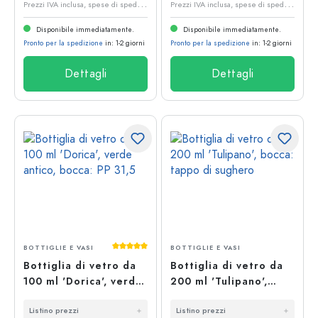
P
rezzi IVA inclusa, spese di spedizione escluse
P
rezzi IVA inclusa, spese di spedizione escluse
Disponibile immediatamente.
Disponibile immediatamente.
Pronto per la spedizione
in: 1-2 giorni
Pronto per la spedizione
in: 1-2 giorni
Dettagli
Dettagli
Valutazione media di 5 su 5 stelle
BOTTIGLIE E VASI
BOTTIGLIE E VASI
Bottiglia di vetro da
Bottiglia di vetro da
100 ml 'Dorica', verde
200 ml 'Tulipano',
antico, bocca: PP 31,5
bocca: tappo di
Listino prezzi
Listino prezzi
sughero