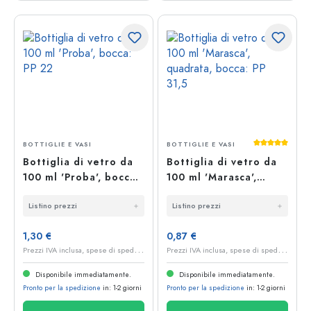
Valutazione 
BOTTIGLIE E VASI
BOTTIGLIE E VASI
Bottiglia di vetro da
Bottiglia di vetro da
100 ml 'Proba', bocca:
100 ml 'Marasca',
PP 22
quadrata, bocca: PP
Listino prezzi
Listino prezzi
31,5
1,30 €
0,87 €
P
rezzi IVA inclusa, spese di spedizione escluse
P
rezzi IVA inclusa, spese di spedizione escluse
Disponibile immediatamente.
Disponibile immediatamente.
Pronto per la spedizione
in: 1-2 giorni
Pronto per la spedizione
in: 1-2 giorni