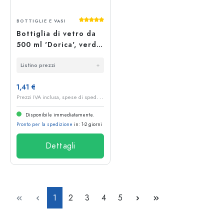
Valutazione media di 5 su 5 stelle
BOTTIGLIE E VASI
Bottiglia di vetro da
500 ml 'Dorica', verde
antico, bocca: PP 31,5
Listino prezzi
1,41 €
P
rezzi IVA inclusa, spese di spedizione escluse
Disponibile immediatamente.
Pronto per la spedizione
in: 1-2 giorni
Dettagli
Pagina
Pagina
Pagina
Pagina
Pagina
1
2
3
4
5