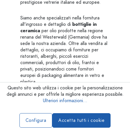
prestigiose vetrerie italiane ed europee.
Siamo anche specializzati nella fornitura
all'ingrosso e dettaglio di
bottiglie in
ceramica
per olio prodotte nella regione
renana del Westerwald (Germania) dove ha
sede la nostra azienda. Oltre alla vendita al
dettaglio, ci occupiamo di forniture per
ristoranti, alberghi, piccoli esercizi
commerciali, produttori di olio, frantoi e
privati, posizionandoci come fornitori
europei di packaging alimentare in vetro e
plastica.
Questo sito web utilizza i cookie per la personalizzazione
degli annunci e per offrirle la migliore esperienza possibile.
Bottiglie olio personalizzate
Ulteriori informazioni...
Desiderate personalizzare le vostre bottiglie
per olio?
bottiglie-e-vasi
.it vi offre un servizio
Configura
Accetta tutti i cookie
completo: vendita di bottiglie in vetro olio-
aceto e stampa personalizzata, già a partire