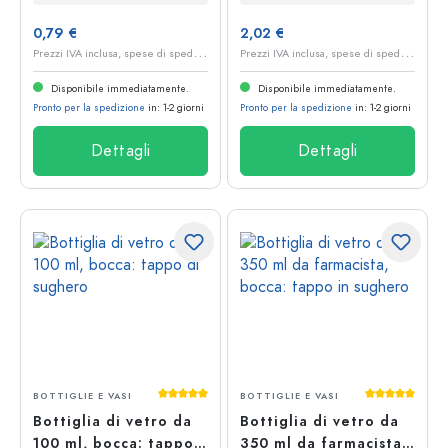
0,79 €
2,02 €
P
rezzi IVA inclusa, spese di spedizione escluse
P
rezzi IVA inclusa, spese di spedizione escluse
Disponibile immediatamente.
Disponibile immediatamente.
Pronto per la spedizione
in: 1-2 giorni
Pronto per la spedizione
in: 1-2 giorni
Dettagli
Dettagli
Valutazione media di 5 su 5 stelle
Valutazione 
BOTTIGLIE E VASI
BOTTIGLIE E VASI
Bottiglia di vetro da
Bottiglia di vetro da
100 ml, bocca: tappo
350 ml da farmacista,