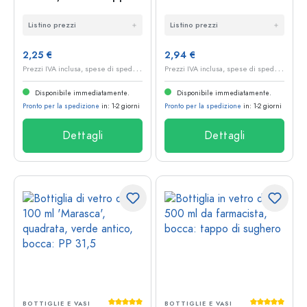
di sughero
bocca: tappo in
Listino prezzi
Listino prezzi
sughero
2,25 €
2,94 €
P
rezzi IVA inclusa, spese di spedizione escluse
P
rezzi IVA inclusa, spese di spedizione escluse
Disponibile immediatamente.
Disponibile immediatamente.
Pronto per la spedizione
in: 1-2 giorni
Pronto per la spedizione
in: 1-2 giorni
Dettagli
Dettagli
Valutazione media di 5 su 5 stelle
Valutazione 
BOTTIGLIE E VASI
BOTTIGLIE E VASI