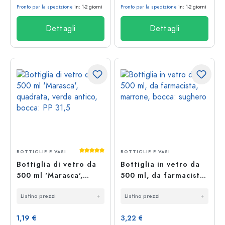
Pronto per la spedizione
in: 1-2 giorni
Pronto per la spedizione
in: 1-2 giorni
Dettagli
Dettagli
Valutazione media di 5 su 5 stelle
BOTTIGLIE E VASI
BOTTIGLIE E VASI
Bottiglia di vetro da
Bottiglia in vetro da
500 ml 'Marasca',
500 ml, da farmacista,
quadrata, verde
marrone, bocca:
Listino prezzi
Listino prezzi
antico, bocca: PP 31,5
sughero
1,19 €
3,22 €