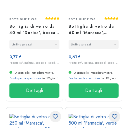
Valutazione media di 5 su 5 stelle
Valutazione 
BOTTIGLIE E VASI
BOTTIGLIE E VASI
Bottiglia di vetro da
Bottiglia di vetro da
40 ml 'Dorica', bocca:
60 ml 'Marasca',
PP 18
quadrata, bocca: PP 18
Listino prezzi
Listino prezzi
0,77 €
0,61 €
P
rezzi IVA inclusa, spese di spedizione escluse
P
rezzi IVA inclusa, spese di spedizione escluse
Disponibile immediatamente.
Disponibile immediatamente.
Pronto per la spedizione
in: 1-2 giorni
Pronto per la spedizione
in: 1-2 giorni
Dettagli
Dettagli