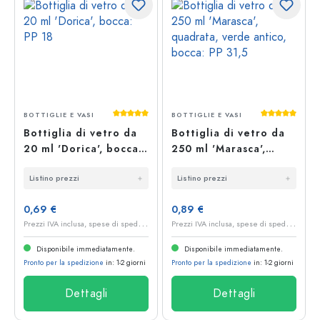
Valutazione media di 5 su 5 stelle
Valutazione 
BOTTIGLIE E VASI
BOTTIGLIE E VASI
Bottiglia di vetro da
Bottiglia di vetro da
20 ml 'Dorica', bocca:
250 ml 'Marasca',
PP 18
quadrata, verde
Listino prezzi
Listino prezzi
antico, bocca: PP 31,5
0,69 €
0,89 €
P
rezzi IVA inclusa, spese di spedizione escluse
P
rezzi IVA inclusa, spese di spedizione escluse
Disponibile immediatamente.
Disponibile immediatamente.
Pronto per la spedizione
in: 1-2 giorni
Pronto per la spedizione
in: 1-2 giorni
Dettagli
Dettagli