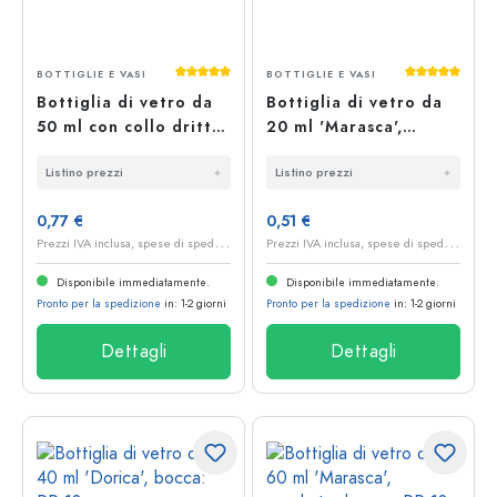
Valutazione media di 5 su 5 stelle
Valutazione 
BOTTIGLIE E VASI
BOTTIGLIE E VASI
Bottiglia di vetro da
Bottiglia di vetro da
50 ml con collo dritto,
20 ml 'Marasca',
bocca: PP 18
quadrata, bocca: PP 18
Listino prezzi
Listino prezzi
0,77 €
0,51 €
P
rezzi IVA inclusa, spese di spedizione escluse
P
rezzi IVA inclusa, spese di spedizione escluse
Disponibile immediatamente.
Disponibile immediatamente.
Pronto per la spedizione
in: 1-2 giorni
Pronto per la spedizione
in: 1-2 giorni
Dettagli
Dettagli