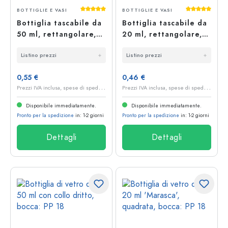
Valutazione media di 5 su 5 stelle
Valutazione 
BOTTIGLIE E VASI
BOTTIGLIE E VASI
Bottiglia tascabile da
Bottiglia tascabile da
50 ml, rettangolare,
20 ml, rettangolare,
vetro, bocca: PP 18
vetro, bocca: PP 18
Listino prezzi
Listino prezzi
0,55 €
0,46 €
P
rezzi IVA inclusa, spese di spedizione escluse
P
rezzi IVA inclusa, spese di spedizione escluse
Disponibile immediatamente.
Disponibile immediatamente.
Pronto per la spedizione
in: 1-2 giorni
Pronto per la spedizione
in: 1-2 giorni
Dettagli
Dettagli