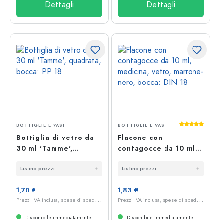
Dettagli
Dettagli
Valutazione 
BOTTIGLIE E VASI
BOTTIGLIE E VASI
Bottiglia di vetro da
Flacone con
30 ml 'Tamme',
contagocce da 10 ml,
quadrata, bocca: PP 18
medicina, vetro,
Listino prezzi
Listino prezzi
marrone-nero, bocca:
DIN 18
1,70 €
1,83 €
P
rezzi IVA inclusa, spese di spedizione escluse
P
rezzi IVA inclusa, spese di spedizione escluse
Disponibile immediatamente.
Disponibile immediatamente.