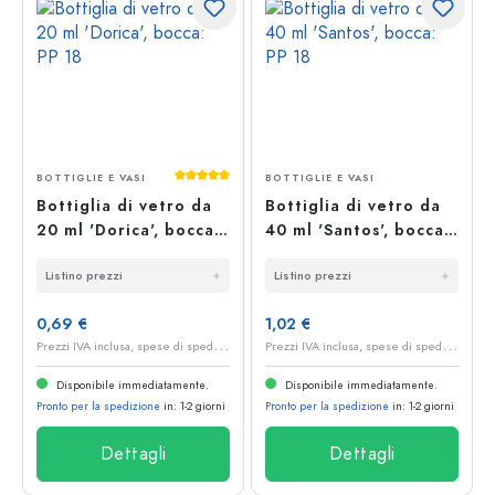
Valutazione media di 5 su 5 stelle
BOTTIGLIE E VASI
BOTTIGLIE E VASI
Bottiglia di vetro da
Bottiglia di vetro da
20 ml 'Dorica', bocca:
40 ml 'Santos', bocca:
PP 18
PP 18
Listino prezzi
Listino prezzi
0,69 €
1,02 €
P
rezzi IVA inclusa, spese di spedizione escluse
P
rezzi IVA inclusa, spese di spedizione escluse
Disponibile immediatamente.
Disponibile immediatamente.
Pronto per la spedizione
in: 1-2 giorni
Pronto per la spedizione
in: 1-2 giorni
Dettagli
Dettagli