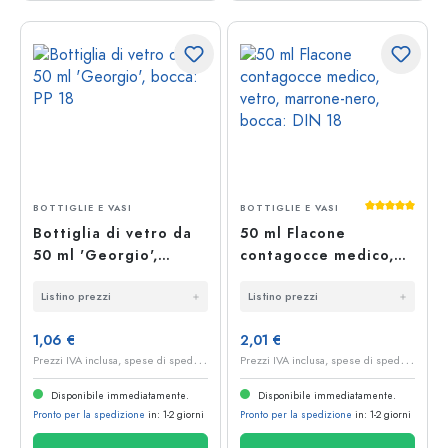
Valutazione 
BOTTIGLIE E VASI
BOTTIGLIE E VASI
Bottiglia di vetro da
50 ml Flacone
50 ml 'Georgio',
contagocce medico,
bocca: PP 18
vetro, marrone-nero,
Listino prezzi
Listino prezzi
bocca: DIN 18
1,06 €
2,01 €
P
rezzi IVA inclusa, spese di spedizione escluse
P
rezzi IVA inclusa, spese di spedizione escluse
Disponibile immediatamente.
Disponibile immediatamente.
Pronto per la spedizione
in: 1-2 giorni
Pronto per la spedizione
in: 1-2 giorni