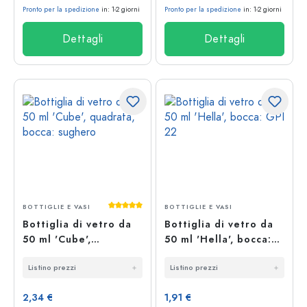
Pronto per la spedizione
in: 1-2 giorni
Pronto per la spedizione
in: 1-2 giorni
Dettagli
Dettagli
Valutazione media di 5 su 5 stelle
BOTTIGLIE E VASI
BOTTIGLIE E VASI
Bottiglia di vetro da
Bottiglia di vetro da
50 ml 'Cube',
50 ml 'Hella', bocca:
quadrata, bocca:
GPI 22
Listino prezzi
Listino prezzi
sughero
2,34 €
1,91 €