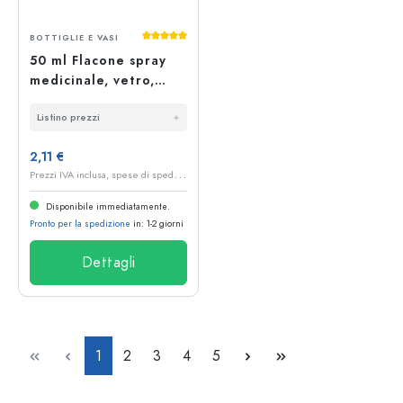
Valutazione media di 5 su 5 stelle
BOTTIGLIE E VASI
50 ml Flacone spray
medicinale, vetro,
marrone, bocca: DIN
Listino prezzi
18
2,11 €
P
rezzi IVA inclusa, spese di spedizione escluse
Disponibile immediatamente.
Pronto per la spedizione
in: 1-2 giorni
Dettagli
Pagina
Pagina
Pagina
Pagina
Pagina
1
2
3
4
5