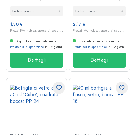
PP 18
bocca: tappo di
Listino prezzi
Listino prezzi
sughero
1,30 €
2,17 €
P
rezzi IVA inclusa, spese di spedizione escluse
P
rezzi IVA inclusa, spese di spedizione escluse
Disponibile immediatamente.
Disponibile immediatamente.
Pronto per la spedizione
in: 1-2 giorni
Pronto per la spedizione
in: 1-2 giorni
Dettagli
Dettagli
BOTTIGLIE E VASI
BOTTIGLIE E VASI