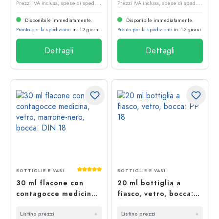
P
rezzi IVA inclusa, spese di spedizione escluse
P
rezzi IVA inclusa, spese di spedizione escluse
Disponibile immediatamente.
Disponibile immediatamente.
Pronto per la spedizione
in: 1-2 giorni
Pronto per la spedizione
in: 1-2 giorni
Dettagli
Dettagli
Valutazione media di 5 su 5 stelle
BOTTIGLIE E VASI
BOTTIGLIE E VASI
30 ml flacone con
20 ml bottiglia a
contagocce medicina,
fiasco, vetro, bocca:
vetro, marrone-nero,
PP 18
Listino prezzi
Listino prezzi
bocca: DIN 18