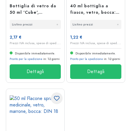
Bottiglia di vetro da
40 ml bottiglia a
50 ml 'Cube',
fiasco, vetro, bocca:
quadrata, bocca: PP
PP 18
Listino prezzi
Listino prezzi
24
2,17 €
1,22 €
P
rezzi IVA inclusa, spese di spedizione escluse
P
rezzi IVA inclusa, spese di spedizione escluse
Disponibile immediatamente.
Disponibile immediatamente.
Pronto per la spedizione
in: 1-2 giorni
Pronto per la spedizione
in: 1-2 giorni
Dettagli
Dettagli