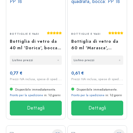
Valutazione media di 5 su 5 stelle
Valutazione 
BOTTIGLIE E VASI
BOTTIGLIE E VASI
Bottiglia di vetro da
Bottiglia di vetro da
40 ml 'Dorica', bocca:
60 ml 'Marasca',
PP 18
quadrata, bocca: PP 18
Listino prezzi
Listino prezzi
0,77 €
0,61 €
P
rezzi IVA inclusa, spese di spedizione escluse
P
rezzi IVA inclusa, spese di spedizione escluse
Disponibile immediatamente.
Disponibile immediatamente.
Pronto per la spedizione
in: 1-2 giorni
Pronto per la spedizione
in: 1-2 giorni
Dettagli
Dettagli