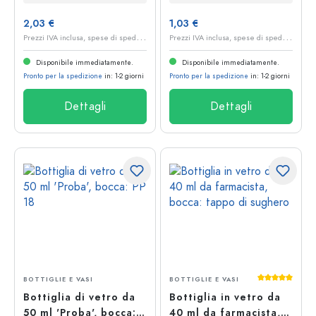
2,03 €
1,03 €
P
rezzi IVA inclusa, spese di spedizione escluse
P
rezzi IVA inclusa, spese di spedizione escluse
Disponibile immediatamente.
Disponibile immediatamente.
Pronto per la spedizione
in: 1-2 giorni
Pronto per la spedizione
in: 1-2 giorni
Dettagli
Dettagli
Valutazione 
BOTTIGLIE E VASI
BOTTIGLIE E VASI
Bottiglia di vetro da
Bottiglia in vetro da
50 ml 'Proba', bocca:
40 ml da farmacista,