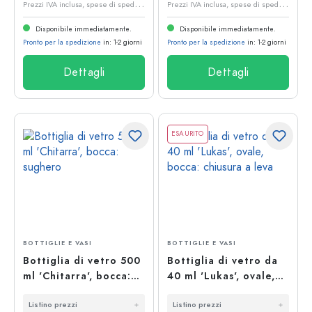
P
rezzi IVA inclusa, spese di spedizione escluse
P
rezzi IVA inclusa, spese di spedizione escluse
Disponibile immediatamente.
Disponibile immediatamente.
Pronto per la spedizione
in: 1-2 giorni
Pronto per la spedizione
in: 1-2 giorni
Dettagli
Dettagli
ESAURITO
BOTTIGLIE E VASI
BOTTIGLIE E VASI
Bottiglia di vetro 500
Bottiglia di vetro da
ml 'Chitarra', bocca:
40 ml 'Lukas', ovale,
sughero
bocca: chiusura a leva
Listino prezzi
Listino prezzi