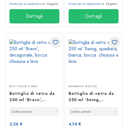
Pronto per la spedizione
in: 1-2 giorni
Pronto per la spedizione
in: 1-2 giorni
Dettagli
Dettagli
BOTTIGLIE E VASI
BORMIOLI ROCCO
Bottiglia di vetro da
Bottiglia di vetro da
250 ml 'Bravo',
250 ml 'Swing,
decagonale, bocca:
quadrata, bianca,
Listino prezzi
Listino prezzi
chiusura a leva
bocca: chiusura a leva
3,26 €
4,74 €