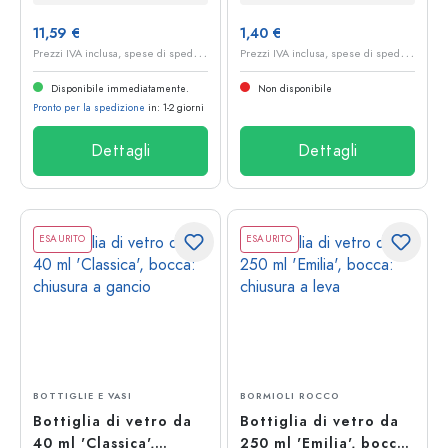
11,59 €
1,40 €
P
rezzi IVA inclusa, spese di spedizione escluse
P
rezzi IVA inclusa, spese di spedizione escluse
Disponibile immediatamente.
Non disponibile
Pronto per la spedizione
in: 1-2 giorni
Dettagli
Dettagli
ESAURITO
ESAURITO
BOTTIGLIE E VASI
BORMIOLI ROCCO
Bottiglia di vetro da
Bottiglia di vetro da
40 ml 'Classica',
250 ml 'Emilia', bocca: