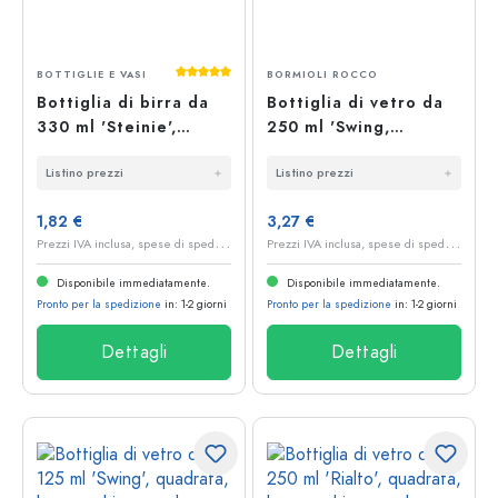
Valutazione media di 5 su 5 stelle
BOTTIGLIE E VASI
BORMIOLI ROCCO
Bottiglia di birra da
Bottiglia di vetro da
330 ml 'Steinie',
250 ml 'Swing,
vetro, marrone, bocca:
quadrata, bocca:
Listino prezzi
Listino prezzi
chiusura a leva
chiusura a leva'
1,82 €
3,27 €
P
rezzi IVA inclusa, spese di spedizione escluse
P
rezzi IVA inclusa, spese di spedizione escluse
Disponibile immediatamente.
Disponibile immediatamente.
Pronto per la spedizione
in: 1-2 giorni
Pronto per la spedizione
in: 1-2 giorni
Dettagli
Dettagli