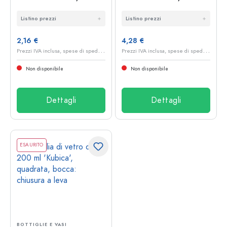
bocca: chiusura a
chiusura a leva
Listino prezzi
Listino prezzi
gancio
2,16 €
4,28 €
P
rezzi IVA inclusa, spese di spedizione escluse
P
rezzi IVA inclusa, spese di spedizione escluse
Non disponibile
Non disponibile
Dettagli
Dettagli
ESAURITO
BOTTIGLIE E VASI