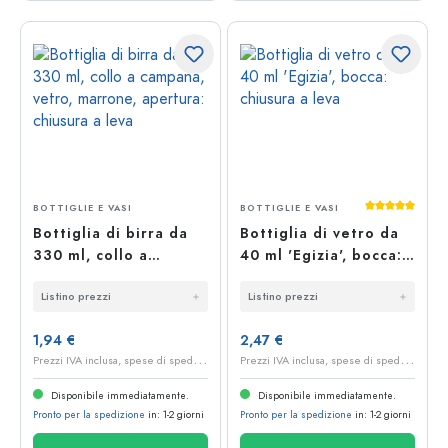
Valutazione 
BOTTIGLIE E VASI
BOTTIGLIE E VASI
Bottiglia di birra da
Bottiglia di vetro da
330 ml, collo a
40 ml 'Egizia', bocca:
campana, vetro,
chiusura a leva
Listino prezzi
Listino prezzi
marrone, apertura:
chiusura a leva
1,94 €
2,47 €
P
rezzi IVA inclusa, spese di spedizione escluse
P
rezzi IVA inclusa, spese di spedizione escluse
Disponibile immediatamente.
Disponibile immediatamente.
Pronto per la spedizione
in: 1-2 giorni
Pronto per la spedizione
in: 1-2 giorni