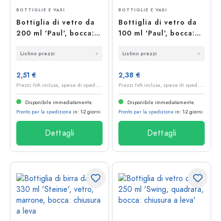
BOTTIGLIE E VASI
BOTTIGLIE E VASI
Bottiglia di vetro da
Bottiglia di vetro da
200 ml 'Paul', bocca:
100 ml 'Paul', bocca:
chiusura a leva
chiusura a gancio
Listino prezzi
Listino prezzi
2,51 €
2,38 €
P
rezzi IVA inclusa, spese di spedizione escluse
P
rezzi IVA inclusa, spese di spedizione escluse
Disponibile immediatamente.
Disponibile immediatamente.
Pronto per la spedizione
in: 1-2 giorni
Pronto per la spedizione
in: 1-2 giorni
Dettagli
Dettagli