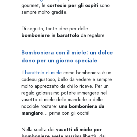
gourmet, le
cortesie per gli ospiti
sono
sempre molto gradite.
Di seguito, tante idee per delle
bomboniere in barattolo
da regalare.
Bomboniera con il miele: un dolce
dono per un giorno speciale
Il
barattolo di miele
come bomboniera è un
cadeau gustoso, bello da vedere e sempre
molto apprezzato da chi lo riceve. Per un
regalo golosissimo potete immergere nel
vasetto di miele delle mandorle o delle
nocciole tostate:
una bomboniera da
mangiare
... prima con gli occhi!
Nella scelta dei
vasetti di miele per
bomboniere
avete massima libertà: dai