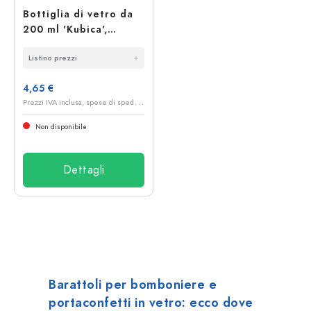
Bottiglia di vetro da
200 ml 'Kubica',
quadrata, bocca:
Listino prezzi
chiusura a leva
4,65 €
P
rezzi IVA inclusa, spese di spedizione escluse
Non disponibile
Dettagli
Barattoli per bomboniere e
portaconfetti in vetro: ecco dove