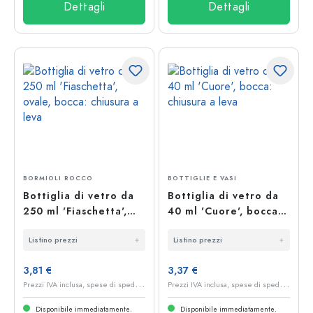
Dettagli
Dettagli
BORMIOLI ROCCO
BOTTIGLIE E VASI
Bottiglia di vetro da
Bottiglia di vetro da
250 ml 'Fiaschetta',
40 ml 'Cuore', bocca:
ovale, bocca: chiusura
chiusura a leva
Listino prezzi
Listino prezzi
a leva
3,81 €
3,37 €
P
rezzi IVA inclusa, spese di spedizione escluse
P
rezzi IVA inclusa, spese di spedizione escluse
Disponibile immediatamente.
Disponibile immediatamente.