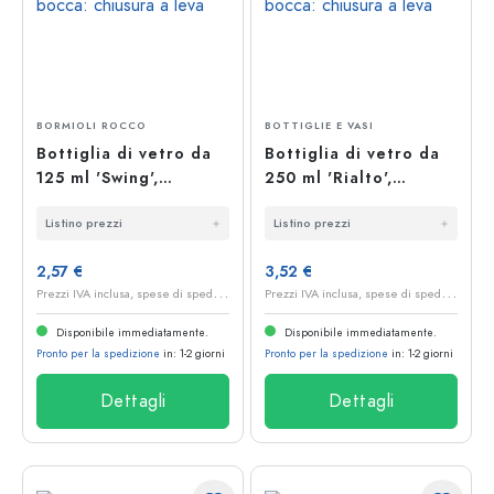
BORMIOLI ROCCO
BOTTIGLIE E VASI
Bottiglia di vetro da
Bottiglia di vetro da
125 ml 'Swing',
250 ml 'Rialto',
quadrata, bocca:
quadrata, bocca:
Listino prezzi
Listino prezzi
chiusura a leva
chiusura a leva
2,57 €
3,52 €
P
rezzi IVA inclusa, spese di spedizione escluse
P
rezzi IVA inclusa, spese di spedizione escluse
Disponibile immediatamente.
Disponibile immediatamente.
Pronto per la spedizione
in: 1-2 giorni
Pronto per la spedizione
in: 1-2 giorni
Dettagli
Dettagli