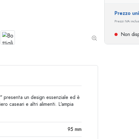
Bottiglie particolari
Bottiglie cilindriche
Prezzo un
Bottiglie a spalla tonda
Damigiane
Prezzi IVA inclu
Fiaschette tascabili
Non disp
Bottiglie a collo largo
Bottiglie in ceramica
Bottiglie in alluminio
e" presenta un design essenziale ed è
ero caseari e altri alimenti. L'ampia
95
mm