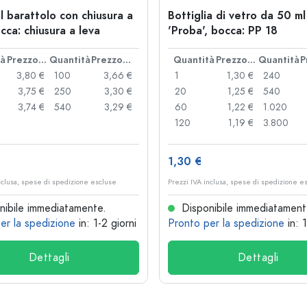
l barattolo con chiusura a
Bottiglia di vetro da 50 ml
cca: chiusura a leva
'Proba', bocca: PP 18
tà
Prezzo cad.
Quantità
Prezzo cad.
Quantità
Prezzo cad.
Quantità
3,80 €
100
3,66 €
1
1,30 €
240
3,75 €
250
3,30 €
20
1,25 €
540
3,74 €
540
3,29 €
60
1,22 €
1.020
120
1,19 €
3.800
1,30 €
nclusa, spese di spedizione escluse
Prezzi IVA inclusa, spese di spedizione e
ibile immediatamente.
Disponibile immediatament
er la spedizione
in: 1-2 giorni
Pronto per la spedizione
in: 
Dettagli
Dettagli