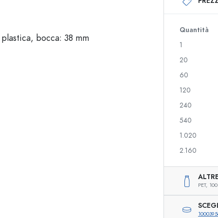
PREZZ
Bottiglie di vetro 250 ml
Bottiglie di vetro 75
Bottiglie di vetro 500 ml
Bottiglie di vetro 1
Bottiglie di vetro 700 ml
Quantità
1
20
Bottiglie con dispenser
Flaconi airless
60
ico
Bottiglie spray
Contenitori roll-on
120
240
540
Bottiglie per liquori
Bottiglie serigrafat
1.020
Bottiglie per succhi di frutta
Bottiglie per gin
Flaconi per profumo
Bottiglie natalizie
2.160
Boccette per smalto
San Valentino
Bottigliette mignon
Bottiglie per bombo
ALTRE
Bottiglie squeeze
Bottiglie decorative
PET,
100
Bottiglie per conserve
SCEG
1000395