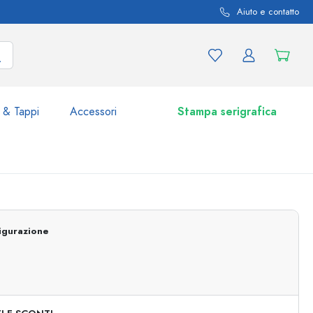
Aiuto e contatto
 & Tappi
Accessori
Stampa serigrafica
i e varianti di prodotto
Vasetti e Barattoli
igurazione
Scoprite ora
Acquistate ora