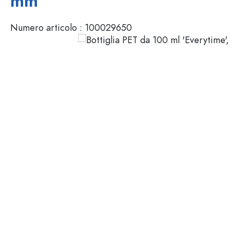
mm
Mignon
Packaging cosmetici
Bottiglie di vetro 100 ml
Numero articolo :
100029650
Bottiglie di vetro 200 ml
Contenitori di plastica
Chiusure & Tappi
Bottiglie per funzione
Boccette con contagocce
Accessori
Bottiglie con tappo meccan
Marche
Bottiglie per impiego
Stampa serigrafica
Bottiglie per olio e aceto
Bottiglie da vino
Settori
Bottiglie da birra
Borracce
Offerte
Bottiglie farmaceutiche
Bottiglie di latte
Bottiglie e barattoli stampabili
Bottiglie per distillati
Novità