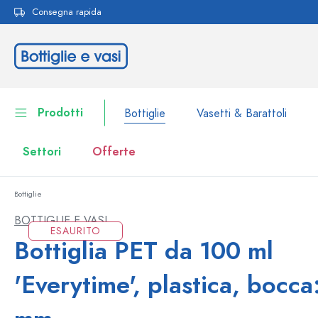
Consegna rapida
ricerca
Passa alla navigazione principale
Prodotti
Bottiglie
Vasetti & Barattoli
Settori
Offerte
Bottiglie
Bottiglie
Alla categoria Bottiglie
BOTTIGLIE E VASI
ESAURITO
Vasetti & Barattoli
Bottiglia PET da 100 ml
Bottiglie per marca
Bottiglie WECK
Contenitori per alimenti
'Everytime', plastica, bocca
Stoviglie
Bottiglie per volume