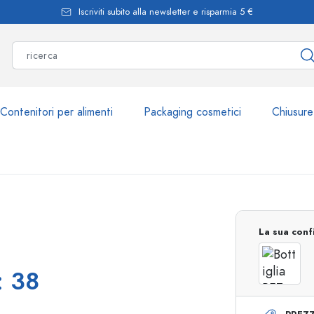
Iscriviti subito alla newsletter e risparmia 5 €
Contenitori per alimenti
Packaging cosmetici
Chiusure
Più di 2.500 prodott
La sua conf
Bottiglie Estal
: 38