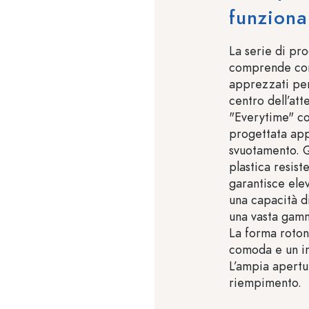
funziona
La serie di pr
comprende conte
apprezzati per 
centro dell’att
"Everytime" co
progettata ap
svuotamento. Q
plastica resist
garantisce ele
una capacità d
una vasta gamm
La forma roton
comoda e un in
L’ampia apertur
riempimento.