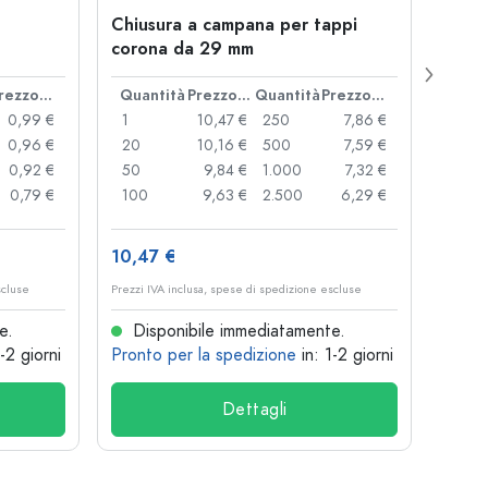
Chiusura a campana per tappi
Botti
corona da 29 mm
Juice
bocc
Prezzo cad.
Quantità
Prezzo cad.
Quantità
Prezzo cad.
Quan
0,99 €
1
10,47 €
250
7,86 €
1
0,96 €
20
10,16 €
500
7,59 €
24
0,92 €
50
9,84 €
1.000
7,32 €
72
0,79 €
100
9,63 €
2.500
6,29 €
120
10,47 €
1,36 
scluse
Prezzi IVA inclusa, spese di spedizione escluse
Prezzi I
e.
Disponibile immediatamente.
Dis
1-2 giorni
Pronto per la spedizione
in: 1-2 giorni
Pront
Dettagli