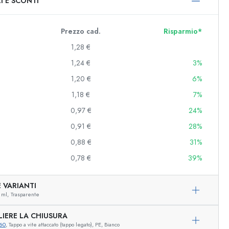
I E SCONTI
0 ml
000 ml
Prezzo cad.
Risparmio*
1,28 €
1,24 €
3%
1,20 €
6%
1,18 €
7%
0,97 €
24%
0,91 €
28%
e e decorate
0,88 €
31%
0,78 €
39%
niere
 VARIANTI
 ml,
Trasparente
LIERE LA CHIUSURA
60
, Tappo a vite attaccato (tappo legato), PE, Bianco