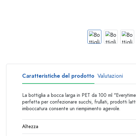
Bottiglie per forma
Consigli
Bottiglie da farmacia
Bottiglie con manico
Ricette
Bottiglie a collo lungo
Bottiglie sfaccettate
Bottiglie per materiale
Bottiglie di vetro
Bottiglie di plastica
Caratteristiche del prodotto
Valutazioni
La bottiglia a bocca larga in PET da 100 ml "Everytim
perfetta per confezionare succhi, frullati, prodotti latti
imboccatura consente un riempimento agevole.
Altezza