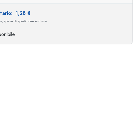
itario:
1,28 €
Esempio illustrativo
sa, spese di spedizione escluse
onibile