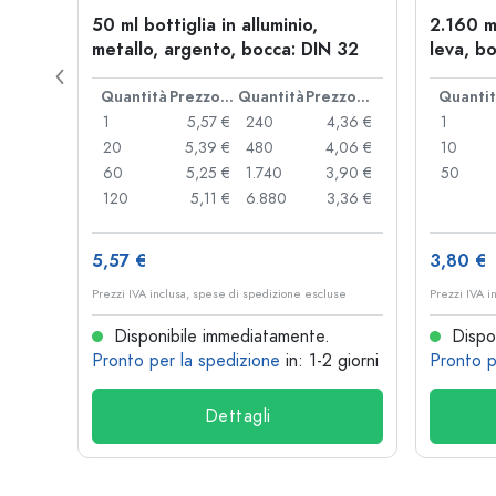
l a
50 ml bottiglia in alluminio,
2.160 m
: PP
metallo, argento, bocca: DIN 32
leva, bo
Prezzo cad.
Quantità
Prezzo cad.
Quantità
Prezzo cad.
Quanti
,93 €
1
5,57 €
240
4,36 €
1
,89 €
20
5,39 €
480
4,06 €
10
,85 €
60
5,25 €
1.740
3,90 €
50
,74 €
120
5,11 €
6.880
3,36 €
5,57 €
3,80 €
se
Prezzi IVA inclusa, spese di spedizione escluse
Prezzi IVA i
Disponibile immediatamente.
Dispon
 giorni
Pronto per la spedizione
in: 1-2 giorni
Pronto p
Dettagli