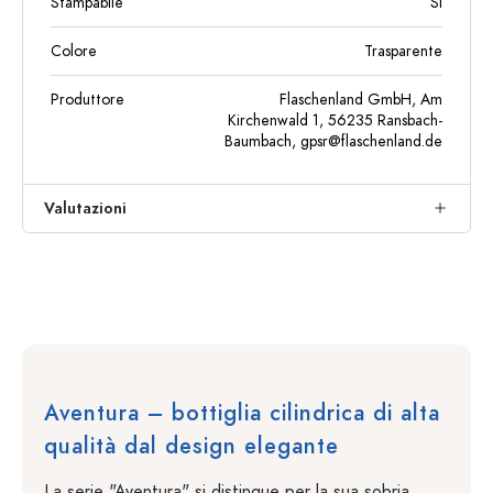
Stampabile
Sì
Colore
Trasparente
Produttore
Flaschenland GmbH, Am
Kirchenwald 1, 56235 Ransbach-
Baumbach,
gpsr@flaschenland.de
Valutazioni
Aventura – bottiglia cilindrica di alta
qualità dal design elegante
La serie "Aventura" si distingue per la sua sobria