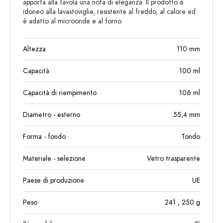
apporta alla tavola una nota di eleganza. Il prodotto è
idoneo alla lavastoviglie, resistente al freddo, al calore ed
è adatto al microonde e al forno.
Altezza
110
mm
Capacità
100
ml
Capacità di riempimento
106
ml
Diametro - esterno
55,4
mm
Forma - fondo
Tondo
Materiale - selezione
Vetro trasparente
Paese di produzione
UE
Peso
241
, 250
g