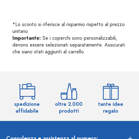
*Lo sconto si riferisce al risparmio rispetto al prezzo
unitario
Importante:
Se i coperchi sono personalizzabili,
devono essere selezionati separatamente. Assicurati
che siano stati aggiunti al carrello.
spedizione
oltre 2.000
tante idee
ol
affidabile
prodotti
regalo
Consulenza e assistenza al numero: