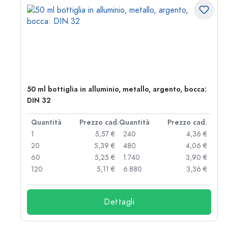
50 ml bottiglia in alluminio, metallo, argento, bocca:
DIN 32
d.
Quantità
Prezzo cad.
Quantità
Prezzo cad.
 €
1
5,57 €
240
4,36 €
 €
20
5,39 €
480
4,06 €
 €
60
5,25 €
1.740
3,90 €
 €
120
5,11 €
6.880
3,36 €
Dettagli