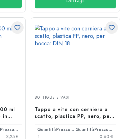
Dettagli
BOTTIGLIE E VASI
200 ml
Tappo a vite con cerniera a
 in
scatto, plastica PP, nero, per
bocca: DIN 18
Prezzo cad.
Quantità
Prezzo cad.
Quantità
Prezzo cad.
3,25 €
1
0,60 €