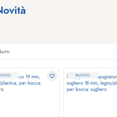
Bottiglie di vetro 250 ml
Bottiglie di vetro 75
Novità
Bottiglie di vetro 500 ml
Bottiglie di vetro 1
Bottiglie di vetro 700 ml
Bottiglie con dispenser
Flaconi airless
ico
Bottiglie spray
Contenitori roll-on
dotti
Bottiglie per liquori
Bottiglie serigrafat
Bottiglie per succhi di frutta
Bottiglie per gin
UOVO
NUOVO
Flaconi per profumo
Bottiglie natalizie
Boccette per smalto
San Valentino
Bottigliette mignon
Bottiglie per bombo
Bottiglie squeeze
Bottiglie decorative
Bottiglie per conserve