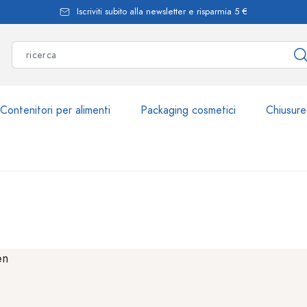
Iscriviti subito alla newsletter e risparmia 5 €
Contenitori per alimenti
Packaging cosmetici
Chiusure
Più di 2.500 prodott
Bottiglie Estal