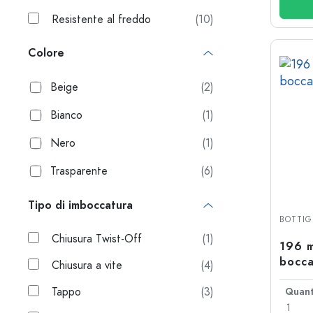
Resistente al freddo
(10)
Colore
Beige
(2)
Bianco
(1)
Nero
(1)
Trasparente
(6)
Tipo di imboccatura
BOTTIG
Chiusura Twist-Off
(1)
196 m
bocca
Chiusura a vite
(4)
Tappo
(3)
Quant
1