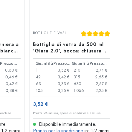
Valutazione media di 5
BOTTIGLIE E VASI
rniera a
Bottiglia di vetro da 500 ml
 bianca,
'Giara 2.0', bocca: chiusura a
gancio
Prezzo cad.
Quantità
Prezzo cad.
Quantità
Prezzo cad.
0,60 €
1
3,52 €
210
2,74 €
0,46 €
42
3,42 €
315
2,65 €
0,42 €
63
3,33 €
630
2,57 €
0,38 €
105
3,25 €
1.056
2,25 €
3,52 €
 escluse
Prezzi IVA inclusa, spese di spedizione escluse
nte.
Disponibile immediatamente.
: 1-2 giorni
Pronto per la spedizione
in: 1-2 giorni