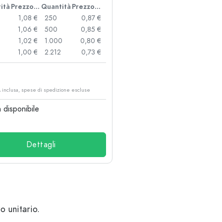
ità
Prezzo cad.
Quantità
Prezzo cad.
1,08 €
250
0,87 €
1,06 €
500
0,85 €
1,02 €
1.000
0,80 €
1,00 €
2.212
0,73 €
€
A inclusa, spese di spedizione escluse
disponibile
Dettagli
o unitario.