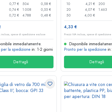
0,77 €
504
0,58 €
10
4,21 €
200
0,74 €
1.008
0,55 €
20
4,07 €
1.463
0,72 €
4.788
0,48 €
50
4,00 €
€
4,33 €
A inclusa, spese di spedizione escluse
Prezzi IVA inclusa, spese di spedizione
onibile immediatamente.
Disponibile immediatame
 per la spedizione
in: 1-2 giorni
Pronto per la spedizione
in
Dettagli
Dettagli