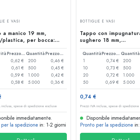
Bottiglie particolari
Bottiglie cilindriche
Bottiglie a spalla tonda
Damigiane
LIE E VASI
BOTTIGLIE E VASI
Fiaschette tascabili
 a manico 19 mm,
Tappo con impugnatur
Bottiglie a collo largo
/plastica, per bocca:
sughero 18 mm,
ero
legno/plastica, per bo
ità
Prezzo cad.
Quantità
Prezzo cad.
sughero
Quantità
Prezzo cad.
Quantità
0,62 €
200
0,46 €
1
0,74 €
200
Bottiglie in ceramica
0,61 €
500
0,45 €
10
0,73 €
500
Bottiglie in alluminio
0,59 €
1.000
0,42 €
20
0,72 €
1.000
0,58 €
5.000
0,36 €
50
0,69 €
5.000
100
0,68 €
€
0,74 €
A inclusa, spese di spedizione escluse
Prezzi IVA inclusa, spese di spedizione
onibile immediatamente.
Disponibile immediatame
 per la spedizione
in: 1-2 giorni
Pronto per la spedizione
in