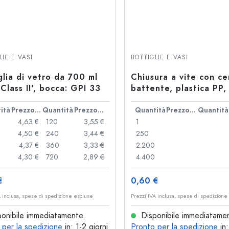
LIE E VASI
BOTTIGLIE E VASI
glia di vetro da 700 ml
Chiusura a vite con ce
 Class II', bocca: GPI 33
battente, plastica PP,
per apertura: DIN 18
ità
Prezzo cad.
Quantità
Prezzo cad.
Quantità
Prezzo cad.
Quantità
4,63 €
120
3,55 €
1
4,50 €
240
3,44 €
250
4,37 €
360
3,33 €
2.200
4,30 €
720
2,89 €
4.400
€
0,60 €
A inclusa, spese di spedizione escluse
Prezzi IVA inclusa, spese di spedizione
onibile immediatamente.
Disponibile immediatame
 per la spedizione
in: 1-2 giorni
Pronto per la spedizione
in