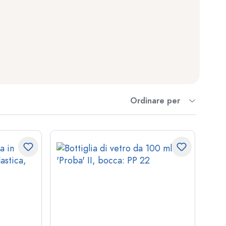
0 ml
000 ml
Ordinare per
e e decorate
niere