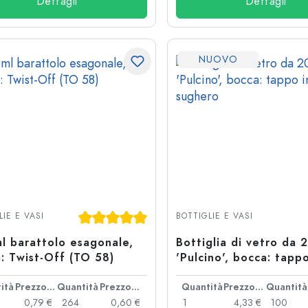
Dettagli
Dettagli
NUOVO
Valutazione media di 5 su 5 stelle
LIE E VASI
BOTTIGLIE E VASI
l barattolo esagonale,
Bottiglia di vetro da 
: Twist-Off (TO 58)
'Pulcino', bocca: tappo
sughero
ità
Prezzo cad.
Quantità
Prezzo cad.
Quantità
Prezzo cad.
Quantità
0,79 €
264
0,60 €
1
4,33 €
100