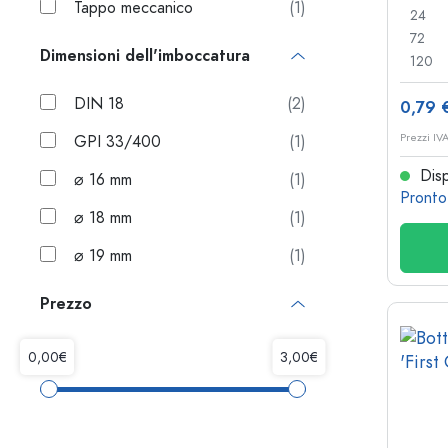
Tappo meccanico
(1)
24
72
Dimensioni dell'imboccatura
120
DIN 18
(2)
0,79 
Prezzi IV
GPI 33/400
(1)
Disp
⌀ 16 mm
(1)
Pronto
⌀ 18 mm
(1)
⌀ 19 mm
(1)
Prezzo