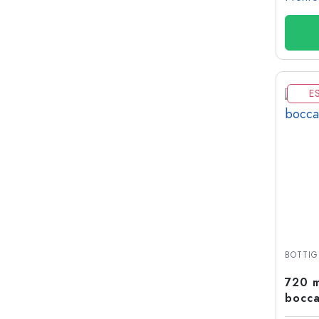
E
BOTTIG
720 m
bocca