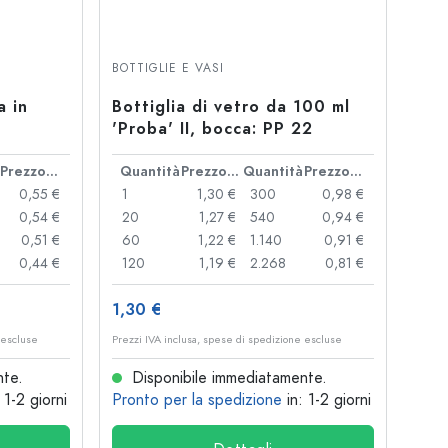
BOTTIGLIE E VASI
a in
Bottiglia di vetro da 100 ml
'Proba' II, bocca: PP 22
cca:
Prezzo cad.
Quantità
Prezzo cad.
Quantità
Prezzo cad.
0,55 €
1
1,30 €
300
0,98 €
0,54 €
20
1,27 €
540
0,94 €
0,51 €
60
1,22 €
1.140
0,91 €
0,44 €
120
1,19 €
2.268
0,81 €
1,30 €
 escluse
Prezzi IVA inclusa, spese di spedizione escluse
nte.
Disponibile immediatamente.
: 1-2 giorni
Pronto per la spedizione
in: 1-2 giorni