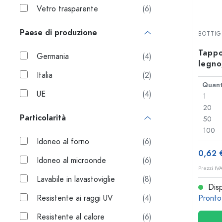
Bottiglie per forma
Vetro trasparente
(6)
Consigli
Bottiglie da farmacia
Paese di produzione
Bottiglie con manico
BOTTIG
Ricette
Bottiglie a collo lungo
Tappo
Bottiglie sfaccettate
Germania
(4)
legno
sugh
Italia
(2)
Bottiglie per materiale
Quant
UE
(4)
1
Bottiglie di vetro
20
Bottiglie di plastica
Particolarità
50
100
Idoneo al forno
(6)
0,62 
Idoneo al microonde
(6)
Prezzi IV
Lavabile in lavastoviglie
(8)
Disp
Resistente ai raggi UV
(4)
Pronto
Resistente al calore
(6)