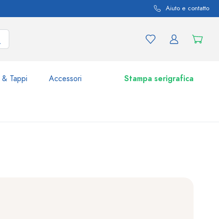
Aiuto e contatto
 & Tappi
Accessori
Stampa serigrafica
i e varianti di prodotto
Vasetti e Barattoli
Scoprite ora
Acquistate ora