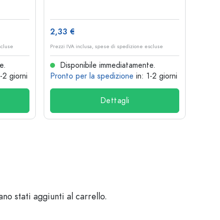
2,33 €
2,66
scluse
Prezzi IVA inclusa, spese di spedizione escluse
Prezzi I
e.
Disponibile immediatamente.
Dis
1-2 giorni
Pronto per la spedizione
in: 1-2 giorni
Pront
Dettagli
o stati aggiunti al carrello.