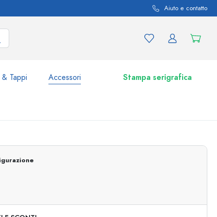
Aiuto e contatto
 & Tappi
Accessori
Stampa serigrafica
i e varianti di prodotto
Vasetti e Barattoli
igurazione
Scoprite ora
Acquistate ora