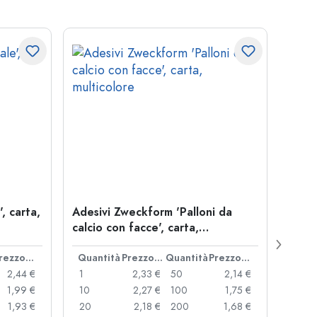
, carta,
Adesivi Zweckform 'Palloni da
Etich
calcio con facce', carta,
stell
multicolore
Prezzo cad.
Quantità
Prezzo cad.
Quantità
Prezzo cad.
Quan
2,44 €
1
2,33 €
50
2,14 €
1
1,99 €
10
2,27 €
100
1,75 €
10
1,93 €
20
2,18 €
200
1,68 €
20