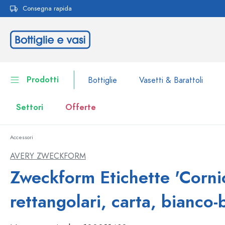
Consegna rapida
ricerca
Passa alla navigazione principale
Prodotti
Bottiglie
Vasetti & Barattoli
Settori
Offerte
Accessori
Bottiglie
Alla categoria Bottiglie
AVERY ZWECKFORM
Vasetti & Barattoli
Zweckform Etichette 'Cornic
Bottiglie per marca
Bottiglie WECK
Contenitori per alimenti
rettangolari, carta, bianco-
Stoviglie
Bottiglie per volume