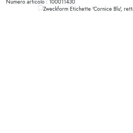
Numero articolo :
100011430
Mignon
Packaging cosmetici
Bottiglie di vetro 100 ml
Bottiglie di vetro 200 ml
Contenitori di plastica
Chiusure & Tappi
Bottiglie per funzione
Boccette con contagocce
Accessori
Bottiglie con tappo meccan
Marche
Bottiglie per impiego
Stampa serigrafica
Bottiglie per olio e aceto
Bottiglie da vino
Settori
Bottiglie da birra
Borracce
Offerte
Bottiglie farmaceutiche
Bottiglie di latte
Bottiglie e barattoli stampabili
Bottiglie per distillati
Novità