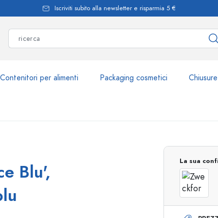
Iscriviti subito alla newsletter e risparmia 5 €
Contenitori per alimenti
Packaging cosmetici
Chiusure
Più di 2.500 prodott
La sua conf
e Blu',
Bottiglie Estal
blu