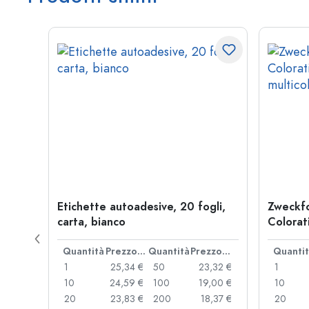
una',
Etichette autoadesive, 20 fogli,
Zweckfo
carta, bianco
Colorati
multico
Prezzo cad.
Quantità
Prezzo cad.
Quantità
Prezzo cad.
Quanti
,41 €
1
25,34 €
50
23,32 €
1
,96 €
10
24,59 €
100
19,00 €
10
,90 €
20
23,83 €
200
18,37 €
20