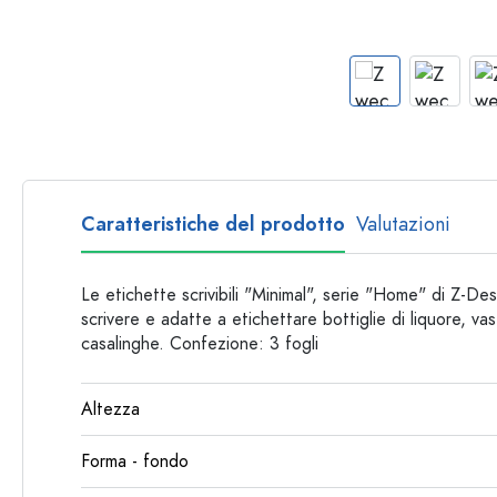
Bottiglie per forma
Consigli
Bottiglie da farmacia
Bottiglie con manico
Ricette
Bottiglie a collo lungo
Bottiglie sfaccettate
Bottiglie per materiale
Bottiglie di vetro
Caratteristiche del prodotto
Valutazioni
Bottiglie di plastica
Le etichette scrivibili "Minimal", serie "Home" di Z-D
scrivere e adatte a etichettare bottiglie di liquore, vas
casalinghe. Confezione: 3 fogli
Altezza
Forma - fondo