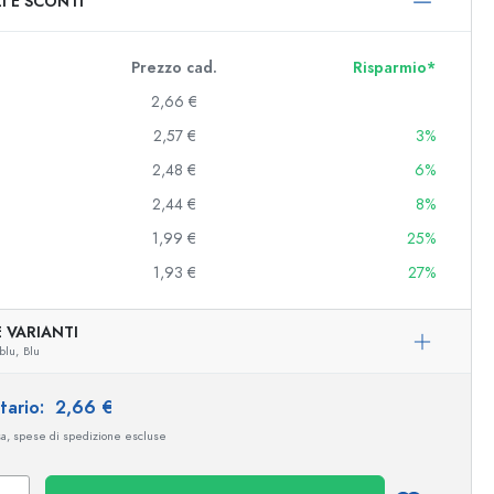
I E SCONTI
0 ml
000 ml
Prezzo cad.
Risparmio*
2,66 €
2,57 €
3%
2,48 €
6%
2,44 €
8%
1,99 €
25%
1,93 €
27%
e e decorate
 VARIANTI
blu,
Blu
niere
itario:
2,66 €
sa, spese di spedizione escluse