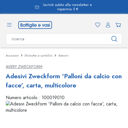
Iscriviti subito alla newsletter e
nuto principale
risparmia 5 €
Accessori
Etichette e cartellini
Adesivi
AVERY ZWECKFORM
Adesivi Zweckform 'Palloni da calcio con
facce', carta, multicolore
Numero articolo :
100019010