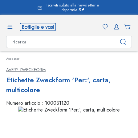
Iscriviti subito alla newsletter e
nuto principale
risparmia 5 €
Accessori
AVERY ZWECKFORM
Etichette Zweckform 'Per:', carta,
multicolore
Numero articolo :
100031120