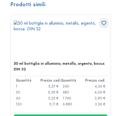
Prodotti simili
50 ml bottiglia in alluminio, metallo, argento, bocca:
DIN 32
d.
Quantità
Prezzo cad.
Quantità
Prezzo cad.
 €
1
5,57 €
240
4,36 €
 €
20
5,39 €
480
4,06 €
 €
60
5,25 €
1.740
3,90 €
 €
120
5,11 €
6.880
3,36 €