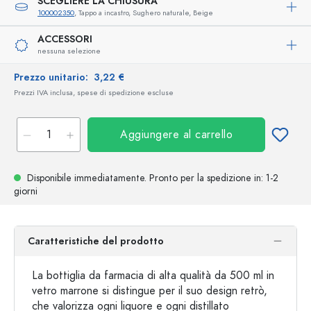
SCEGLIERE LA CHIUSURA
100002350
, Tappo a incastro, Sughero naturale, Beige
ACCESSORI
nessuna selezione
Prezzo unitario:
3,22 €
Prezzi IVA inclusa, spese di spedizione escluse
Aggiungere al carrello
Disponibile immediatamente.
Pronto per la spedizione
in: 1-2
giorni
Caratteristiche del prodotto
La bottiglia da farmacia di alta qualità da 500 ml in
vetro marrone si distingue per il suo design retrò,
che valorizza ogni liquore e ogni distillato