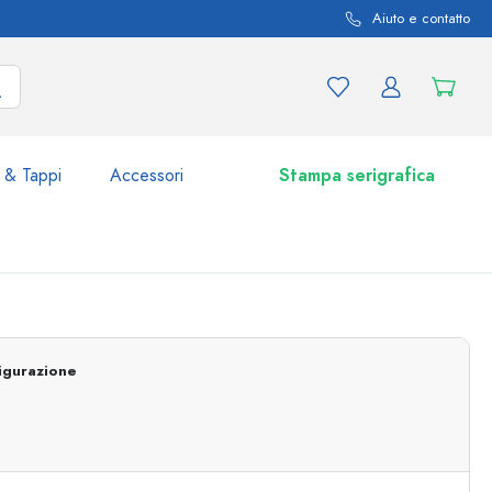
Aiuto e contatto
 & Tappi
Accessori
Stampa serigrafica
i e varianti di prodotto
Vasetti e Barattoli
Scoprite ora
igurazione
Acquistate ora