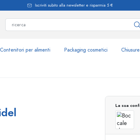
Iscriviti subito alla newsletter e risparmia 5 €
Contenitori per alimenti
Packaging cosmetici
Chiusure
Più di 2.500 prodott
La sua conf
idel
Bottiglie Estal