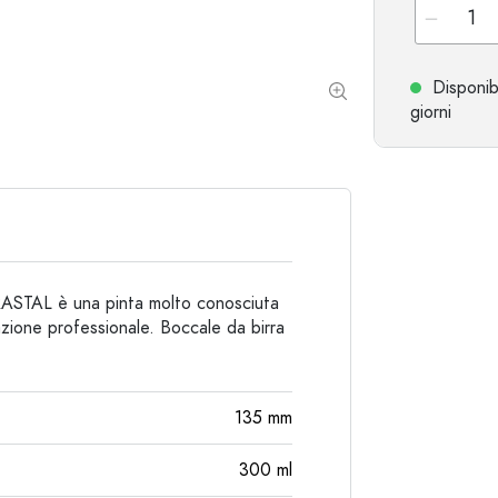
Bottiglie particolari
Bottiglie cilindriche
Bottiglie a spalla tonda
Damigiane
Disponib
Fiaschette tascabili
giorni
Bottiglie a collo largo
Bottiglie in ceramica
Bottiglie in alluminio
RASTAL è una pinta molto conosciuta
ione professionale. Boccale da birra
135
mm
300
ml