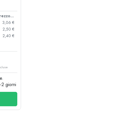
Prezzo cad.
3,06 €
2,50 €
2,40 €
scluse
e.
1-2 giorni