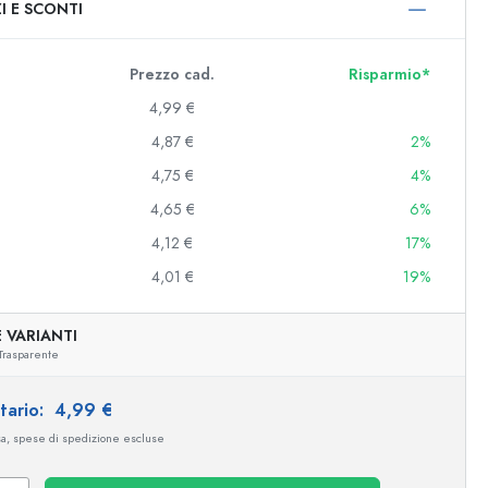
I E SCONTI
0 ml
000 ml
Prezzo cad.
Risparmio*
4,99 €
4,87 €
2%
4,75 €
4%
4,65 €
6%
4,12 €
17%
4,01 €
19%
e e decorate
 VARIANTI
Trasparente
niere
itario:
4,99 €
sa, spese di spedizione escluse
Esempio illustrativo