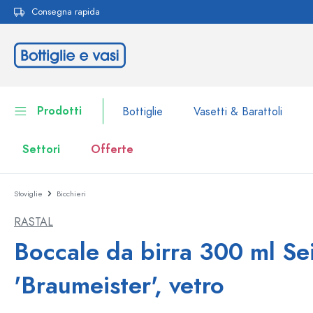
Consegna rapida
ricerca
Passa alla navigazione principale
Prodotti
Bottiglie
Vasetti & Barattoli
Settori
Offerte
Stoviglie
Bicchieri
Bottiglie
Alla categoria Bottiglie
RASTAL
Vasetti & Barattoli
Bottiglie per marca
Boccale da birra 300 ml Se
Bottiglie WECK
Contenitori per alimenti
'Braumeister', vetro
Stoviglie
Bottiglie per volume