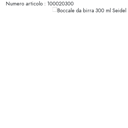
Numero articolo :
100020300
Mignon
Packaging cosmetici
Bottiglie di vetro 100 ml
Bottiglie di vetro 200 ml
Contenitori di plastica
Chiusure & Tappi
Bottiglie per funzione
Boccette con contagocce
Accessori
Bottiglie con tappo meccan
Marche
Bottiglie per impiego
Stampa serigrafica
Bottiglie per olio e aceto
Bottiglie da vino
Settori
Bottiglie da birra
Borracce
Offerte
Bottiglie farmaceutiche
Bottiglie di latte
Bottiglie e barattoli stampabili
Bottiglie per distillati
Novità