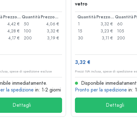
vetro
tà
Prezzo cad.
Quantità
Prezzo cad.
Quantità
Prezzo cad.
Quantità
4,42 €
50
4,06 €
1
3,32 €
60
4,28 €
100
3,32 €
15
3,23 €
105
4,17 €
200
3,19 €
30
3,11 €
200
3,32 €
nclusa, spese di spedizione escluse
Prezzi IVA inclusa, spese di spedizione e
ibile immediatamente.
Disponibile immediatament
er la spedizione
in: 1-2 giorni
Pronto per la spedizione
in: 
Dettagli
Dettagli