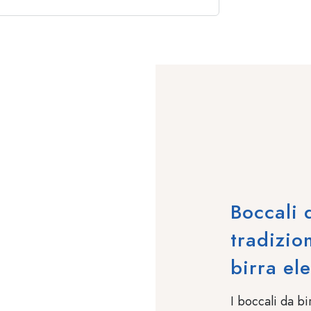
Boccali 
tradizio
birra el
I boccali da bi