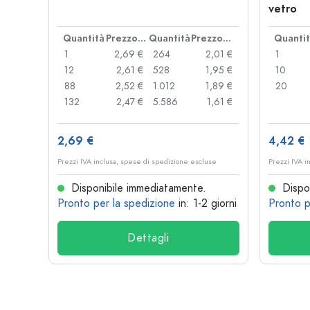
vetro
Quantità
Prezzo cad.
Quantità
Prezzo cad.
Quanti
1
2,69 €
264
2,01 €
1
12
2,61 €
528
1,95 €
10
88
2,52 €
1.012
1,89 €
20
132
2,47 €
5.586
1,61 €
2,69 €
4,42 €
Prezzi IVA inclusa, spese di spedizione escluse
Prezzi IVA i
Disponibile immediatamente.
Dispon
Pronto per la spedizione
in: 1-2 giorni
Pronto p
Dettagli