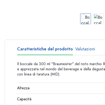
Bottiglie per forma
Consigli
Bottiglie da farmacia
Bottiglie con manico
Ricette
Bottiglie a collo lungo
Bottiglie sfaccettate
Bottiglie per materiale
Bottiglie di vetro
Caratteristiche del prodotto
Valutazioni
Bottiglie di plastica
Il boccale da 300 ml "Braumeister" del noto marchio 
e apprezzata nel mondo del beverage e della degustaz
con linea di taratura (MID).
Altezza
Capacità