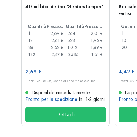
40 ml bicchierino 'Seniorstamper'
Boccale
vetro
Quantità
Prezzo cad.
Quantità
Prezzo cad.
Quanti
1
2,69 €
264
2,01 €
1
12
2,61 €
528
1,95 €
10
88
2,52 €
1.012
1,89 €
20
132
2,47 €
5.586
1,61 €
2,69 €
4,42 €
Prezzi IVA inclusa, spese di spedizione escluse
Prezzi IVA i
Disponibile immediatamente.
Dispon
Pronto per la spedizione
in: 1-2 giorni
Pronto p
Dettagli