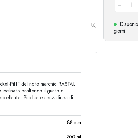
Bottiglie particolari
Bottiglie cilindriche
Bottiglie a spalla tonda
Damigiane
Disponib
Fiaschette tascabili
giorni
Bottiglie a collo largo
Bottiglie in ceramica
Bottiglie in alluminio
Wackel-Pitt" del noto marchio RASTAL
 inclinato esaltando il gusto e
eccellente. Bicchiere senza linea di
88
mm
200
ml