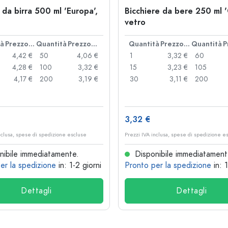
 da birra 500 ml 'Europa',
Bicchiere da bere 250 ml '
vetro
tà
Prezzo cad.
Quantità
Prezzo cad.
Quantità
Prezzo cad.
Quantità
4,42 €
50
4,06 €
1
3,32 €
60
4,28 €
100
3,32 €
15
3,23 €
105
4,17 €
200
3,19 €
30
3,11 €
200
3,32 €
nclusa, spese di spedizione escluse
Prezzi IVA inclusa, spese di spedizione e
ibile immediatamente.
Disponibile immediatament
er la spedizione
in: 1-2 giorni
Pronto per la spedizione
in: 
Dettagli
Dettagli