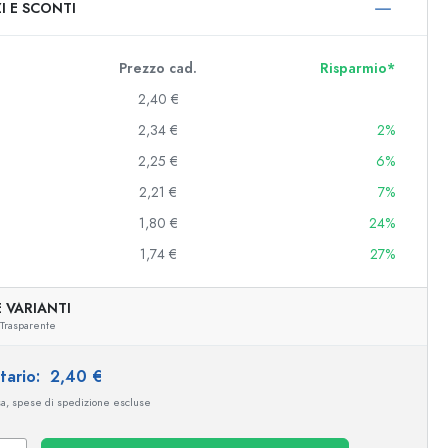
I E SCONTI
0 ml
000 ml
Prezzo cad.
Risparmio*
2,40 €
2,34 €
2%
2,25 €
6%
2,21 €
7%
1,80 €
24%
1,74 €
27%
e e decorate
 VARIANTI
Trasparente
niere
itario:
2,40 €
sa, spese di spedizione escluse
Esempio illustrativo