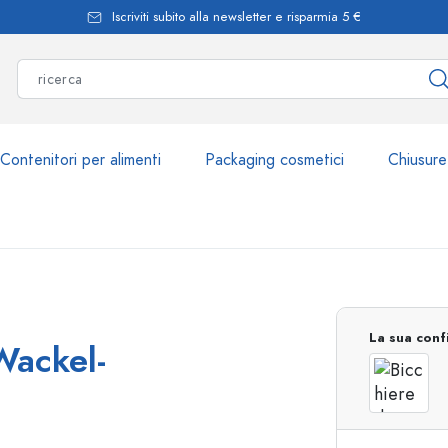
Iscriviti subito alla newsletter e risparmia 5 €
Contenitori per alimenti
Packaging cosmetici
Chiusure
Più di 2.500 prodott
La sua conf
Wackel-
Bottiglie Estal