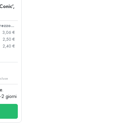
Conic',
Prezzo cad.
3,06 €
2,50 €
2,40 €
scluse
e.
1-2 giorni