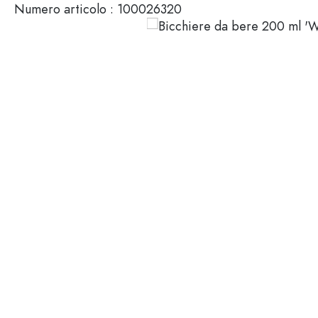
Numero articolo :
100026320
Mignon
Packaging cosmetici
Bottiglie di vetro 100 ml
Bottiglie di vetro 200 ml
Contenitori di plastica
Chiusure & Tappi
Bottiglie per funzione
Boccette con contagocce
Accessori
Bottiglie con tappo meccan
Marche
Bottiglie per impiego
Stampa serigrafica
Bottiglie per olio e aceto
Bottiglie da vino
Settori
Bottiglie da birra
Borracce
Offerte
Bottiglie farmaceutiche
Bottiglie di latte
Bottiglie e barattoli stampabili
Bottiglie per distillati
Novità