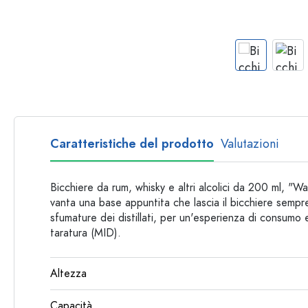
Bottiglie per forma
Consigli
Bottiglie da farmacia
Bottiglie con manico
Ricette
Bottiglie a collo lungo
Bottiglie sfaccettate
Bottiglie per materiale
Bottiglie di vetro
Caratteristiche del prodotto
Valutazioni
Bottiglie di plastica
Bicchiere da rum, whisky e altri alcolici da 200 ml, "
vanta una base appuntita che lascia il bicchiere sempre
sfumature dei distillati, per un'esperienza di consumo 
taratura (MID).
Altezza
Capacità