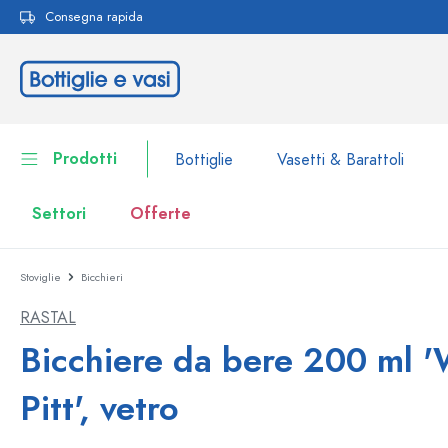
Consegna rapida
ricerca
Passa alla navigazione principale
Prodotti
Bottiglie
Vasetti & Barattoli
Settori
Offerte
Stoviglie
Bicchieri
Bottiglie
Alla categoria Bottiglie
RASTAL
Vasetti & Barattoli
Bottiglie per marca
Bicchiere da bere 200 ml '
Bottiglie WECK
Contenitori per alimenti
Pitt', vetro
Stoviglie
Bottiglie per volume