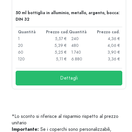
50 ml bottiglia in alluminio, metallo, argento, bocca:
DIN 32
d.
Quantità
Prezzo cad.
Quantità
Prezzo cad.
 €
1
5,57 €
240
4,36 €
 €
20
5,39 €
480
4,06 €
 €
60
5,25 €
1.740
3,90 €
 €
120
5,11 €
6.880
3,36 €
Dettagli
*Lo sconto si riferisce al risparmio rispetto al prezzo
unitario
Importante:
Se i coperchi sono personalizzabili,