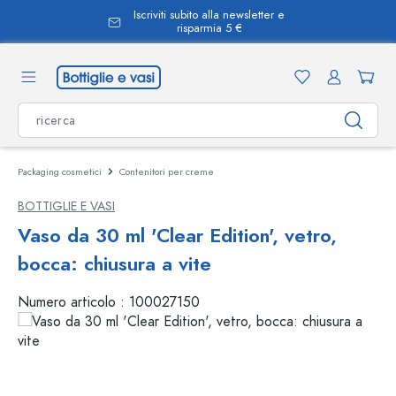
Iscriviti subito alla newsletter e
nuto principale
risparmia 5 €
Packaging cosmetici
Contenitori per creme
BOTTIGLIE E VASI
Vaso da 30 ml 'Clear Edition', vetro,
bocca: chiusura a vite
Numero articolo :
100027150