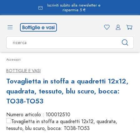
Iscriviti subito alla newsletter e
nuto principale
risparmia 5 €
Accessori
BOTTIGLIE E VASI
Tovaglietta in stoffa a quadretti 12x12,
quadrata, tessuto, blu scuro, bocca:
TO38-TO53
Numero articolo :
100012510