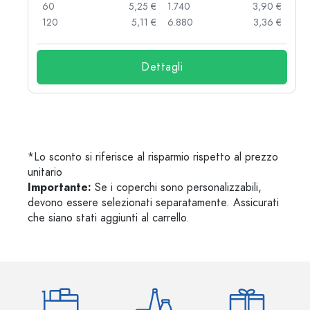
 €
60
5,25 €
1.740
3,90 €
 €
120
5,11 €
6.880
3,36 €
Dettagli
*Lo sconto si riferisce al risparmio rispetto al prezzo
unitario
Importante:
Se i coperchi sono personalizzabili,
devono essere selezionati separatamente. Assicurati
che siano stati aggiunti al carrello.