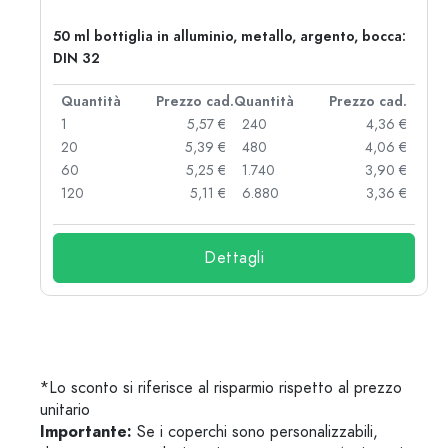
50 ml bottiglia in alluminio, metallo, argento, bocca:
DIN 32
d.
Quantità
Prezzo cad.
Quantità
Prezzo cad.
 €
1
5,57 €
240
4,36 €
 €
20
5,39 €
480
4,06 €
 €
60
5,25 €
1.740
3,90 €
 €
120
5,11 €
6.880
3,36 €
Dettagli
*Lo sconto si riferisce al risparmio rispetto al prezzo
unitario
Importante:
Se i coperchi sono personalizzabili,