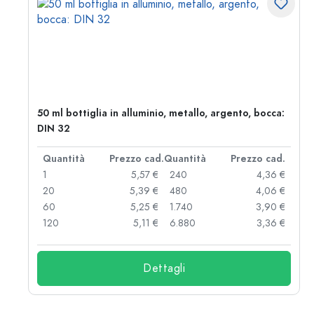
50 ml bottiglia in alluminio, metallo, argento, bocca:
DIN 32
d.
Quantità
Prezzo cad.
Quantità
Prezzo cad.
 €
1
5,57 €
240
4,36 €
 €
20
5,39 €
480
4,06 €
 €
60
5,25 €
1.740
3,90 €
 €
120
5,11 €
6.880
3,36 €
Dettagli