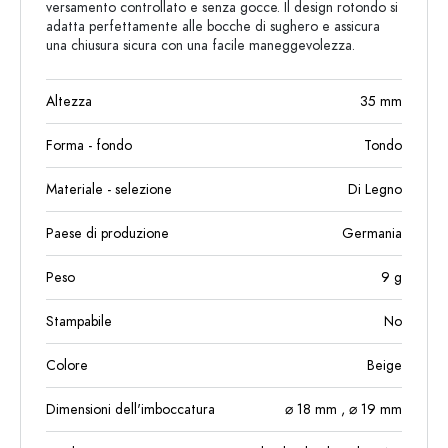
versamento controllato e senza gocce. Il design rotondo si
adatta perfettamente alle bocche di sughero e assicura
una chiusura sicura con una facile maneggevolezza.
Altezza
35
mm
Forma - fondo
Tondo
Materiale - selezione
Di Legno
Paese di produzione
Germania
Peso
9
g
Stampabile
No
Colore
Beige
Dimensioni dell'imboccatura
⌀ 18 mm
, ⌀ 19 mm