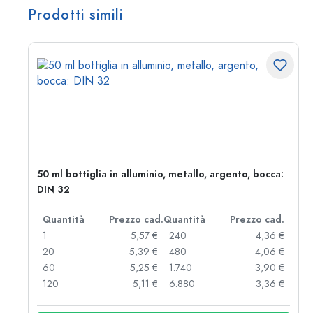
Prodotti simili
50 ml bottiglia in alluminio, metallo, argento, bocca:
DIN 32
d.
Quantità
Prezzo cad.
Quantità
Prezzo cad.
 €
1
5,57 €
240
4,36 €
 €
20
5,39 €
480
4,06 €
 €
60
5,25 €
1.740
3,90 €
 €
120
5,11 €
6.880
3,36 €