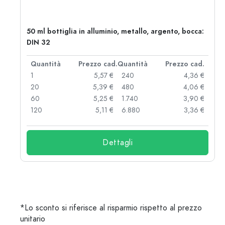
50 ml bottiglia in alluminio, metallo, argento, bocca:
DIN 32
d.
Quantità
Prezzo cad.
Quantità
Prezzo cad.
 €
1
5,57 €
240
4,36 €
 €
20
5,39 €
480
4,06 €
 €
60
5,25 €
1.740
3,90 €
 €
120
5,11 €
6.880
3,36 €
Dettagli
*Lo sconto si riferisce al risparmio rispetto al prezzo
unitario