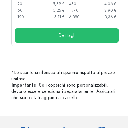
 €
20
5,39 €
480
4,06 €
 €
60
5,25 €
1.740
3,90 €
 €
120
5,11 €
6.880
3,36 €
Dettagli
*Lo sconto si riferisce al risparmio rispetto al prezzo
unitario
Importante:
Se i coperchi sono personalizzabili,
devono essere selezionati separatamente. Assicurati
che siano stati aggiunti al carrello.