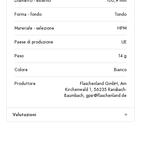
Diametro - esterno
100,9
mm
Forma - fondo
Tondo
Materiale - selezione
HPM
Paese di produzione
UE
Peso
14
g
Colore
Bianco
Produttore
Flaschenland GmbH, Am
Kirchenwald 1, 56235 Ransbach-
Baumbach,
gpsr@flaschenland.de
Valutazioni