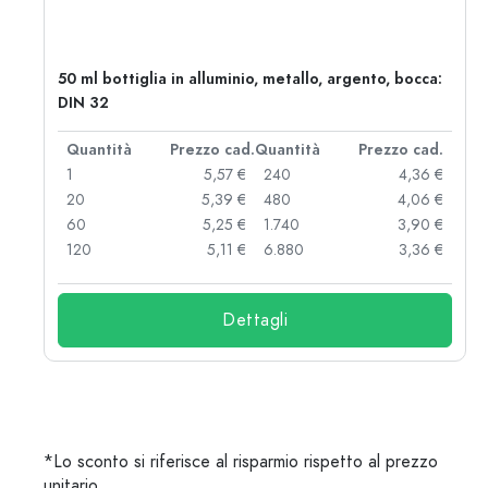
50 ml bottiglia in alluminio, metallo, argento, bocca:
DIN 32
d.
Quantità
Prezzo cad.
Quantità
Prezzo cad.
 €
1
5,57 €
240
4,36 €
 €
20
5,39 €
480
4,06 €
 €
60
5,25 €
1.740
3,90 €
 €
120
5,11 €
6.880
3,36 €
Dettagli
*Lo sconto si riferisce al risparmio rispetto al prezzo
unitario