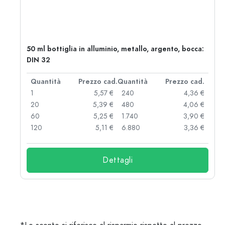
50 ml bottiglia in alluminio, metallo, argento, bocca:
DIN 32
d.
Quantità
Prezzo cad.
Quantità
Prezzo cad.
 €
1
5,57 €
240
4,36 €
 €
20
5,39 €
480
4,06 €
 €
60
5,25 €
1.740
3,90 €
 €
120
5,11 €
6.880
3,36 €
Dettagli