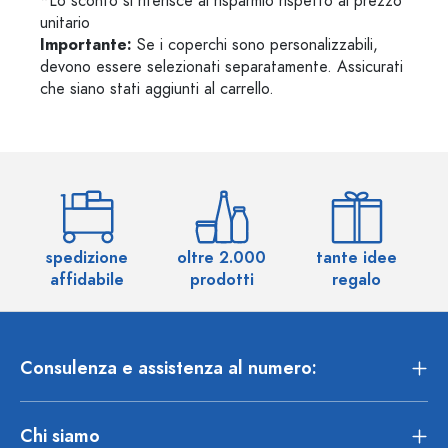
*Lo sconto si riferisce al risparmio rispetto al prezzo
unitario
Importante:
Se i coperchi sono personalizzabili,
devono essere selezionati separatamente. Assicurati
che siano stati aggiunti al carrello.
spedizione
oltre 2.000
tante idee
ol
affidabile
prodotti
regalo
Consulenza e assistenza al numero:
Chi siamo