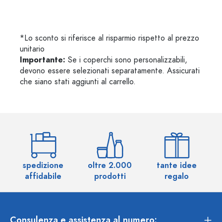
*Lo sconto si riferisce al risparmio rispetto al prezzo
unitario
Importante:
Se i coperchi sono personalizzabili,
devono essere selezionati separatamente. Assicurati
che siano stati aggiunti al carrello.
spedizione
oltre 2.000
tante idee
ol
affidabile
prodotti
regalo
Consulenza e assistenza al numero: