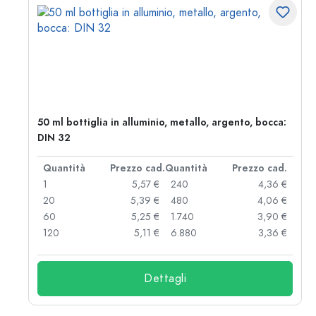
50 ml bottiglia in alluminio, metallo, argento, bocca:
DIN 32
d.
Quantità
Prezzo cad.
Quantità
Prezzo cad.
 €
1
5,57 €
240
4,36 €
 €
20
5,39 €
480
4,06 €
 €
60
5,25 €
1.740
3,90 €
 €
120
5,11 €
6.880
3,36 €
Dettagli