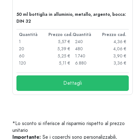
50 ml bottiglia in alluminio, metallo, argento, bocca:
DIN 32
d.
Quantità
Prezzo cad.
Quantità
Prezzo cad.
 €
1
5,57 €
240
4,36 €
 €
20
5,39 €
480
4,06 €
 €
60
5,25 €
1.740
3,90 €
 €
120
5,11 €
6.880
3,36 €
Dettagli
*Lo sconto si riferisce al risparmio rispetto al prezzo
unitario
Importante:
Se i coperchi sono personalizzabili,