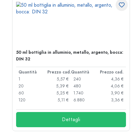
50 ml bottiglia in alluminio, metallo, argento, bocca:
DIN 32
d.
Quantità
Prezzo cad.
Quantità
Prezzo cad.
 €
1
5,57 €
240
4,36 €
 €
20
5,39 €
480
4,06 €
 €
60
5,25 €
1.740
3,90 €
 €
120
5,11 €
6.880
3,36 €
Dettagli