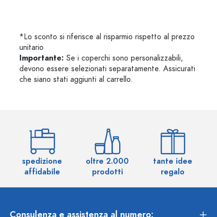
*Lo sconto si riferisce al risparmio rispetto al prezzo
unitario
Importante:
Se i coperchi sono personalizzabili,
devono essere selezionati separatamente. Assicurati
che siano stati aggiunti al carrello.
spedizione
oltre 2.000
tante idee
ol
affidabile
prodotti
regalo
Consulenza e assistenza al numero: