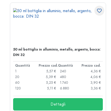
50 ml bottiglia in alluminio, metallo, argento, bocca:
DIN 32
d.
Quantità
Prezzo cad.
Quantità
Prezzo cad.
 €
1
5,57 €
240
4,36 €
 €
20
5,39 €
480
4,06 €
 €
60
5,25 €
1.740
3,90 €
 €
120
5,11 €
6.880
3,36 €
Dettagli