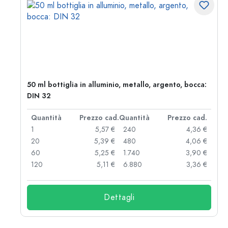
50 ml bottiglia in alluminio, metallo, argento, bocca:
DIN 32
d.
Quantità
Prezzo cad.
Quantità
Prezzo cad.
 €
1
5,57 €
240
4,36 €
 €
20
5,39 €
480
4,06 €
 €
60
5,25 €
1.740
3,90 €
 €
120
5,11 €
6.880
3,36 €
Dettagli