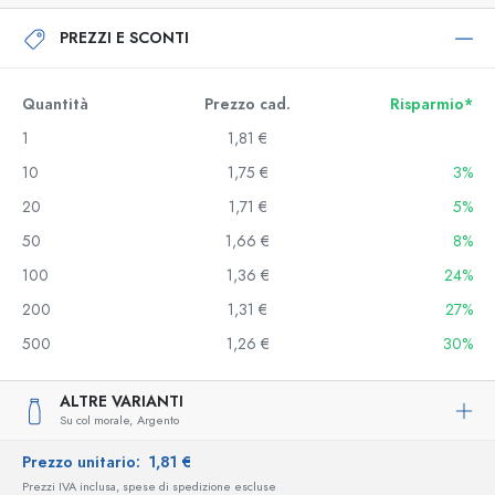
PREZZI E SCONTI
Quantità
Prezzo cad.
Risparmio*
1
1,81 €
10
1,75 €
3%
20
1,71 €
5%
50
1,66 €
8%
100
1,36 €
24%
200
1,31 €
27%
500
1,26 €
30%
ALTRE VARIANTI
Su col morale,
Argento
Prezzo unitario:
1,81 €
Prezzi IVA inclusa, spese di spedizione escluse