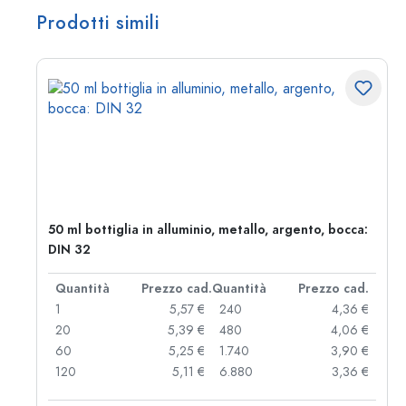
Prodotti simili
50 ml bottiglia in alluminio, metallo, argento, bocca:
DIN 32
d.
Quantità
Prezzo cad.
Quantità
Prezzo cad.
 €
1
5,57 €
240
4,36 €
 €
20
5,39 €
480
4,06 €
 €
60
5,25 €
1.740
3,90 €
 €
120
5,11 €
6.880
3,36 €