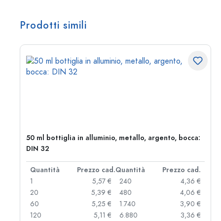
Prodotti simili
50 ml bottiglia in alluminio, metallo, argento, bocca:
DIN 32
d.
Quantità
Prezzo cad.
Quantità
Prezzo cad.
 €
1
5,57 €
240
4,36 €
 €
20
5,39 €
480
4,06 €
 €
60
5,25 €
1.740
3,90 €
 €
120
5,11 €
6.880
3,36 €