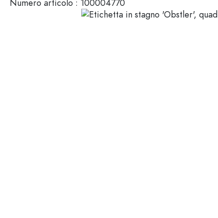
Numero articolo :
100004770
Mignon
Packaging cosmetici
Bottiglie di vetro 100 ml
Bottiglie di vetro 200 ml
Contenitori di plastica
Chiusure & Tappi
Bottiglie per funzione
Boccette con contagocce
Accessori
Bottiglie con tappo meccan
Marche
Bottiglie per impiego
Stampa serigrafica
Bottiglie per olio e aceto
Bottiglie da vino
Settori
Bottiglie da birra
Borracce
Offerte
Bottiglie farmaceutiche
Bottiglie di latte
Bottiglie e barattoli stampabili
Bottiglie per distillati
Novità