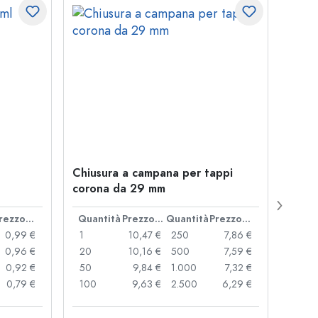
Chiusura a campana per tappi
Botti
corona da 29 mm
Juice
bocc
Prezzo cad.
Quantità
Prezzo cad.
Quantità
Prezzo cad.
Quan
0,99 €
1
10,47 €
250
7,86 €
1
0,96 €
20
10,16 €
500
7,59 €
24
0,92 €
50
9,84 €
1.000
7,32 €
72
0,79 €
100
9,63 €
2.500
6,29 €
120