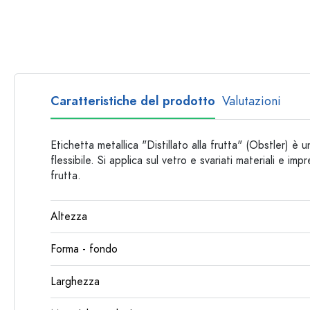
Bottiglie per forma
Consigli
Bottiglie da farmacia
Bottiglie con manico
Ricette
Bottiglie a collo lungo
Bottiglie sfaccettate
Caratteristiche del prodotto
Valutazioni
Bottiglie per materiale
Bottiglie di vetro
Etichetta metallica "Distillato alla frutta" (Obstler) è
Bottiglie di plastica
flessibile. Si applica sul vetro e svariati materiali e impre
frutta.
Altezza
Forma - fondo
Larghezza