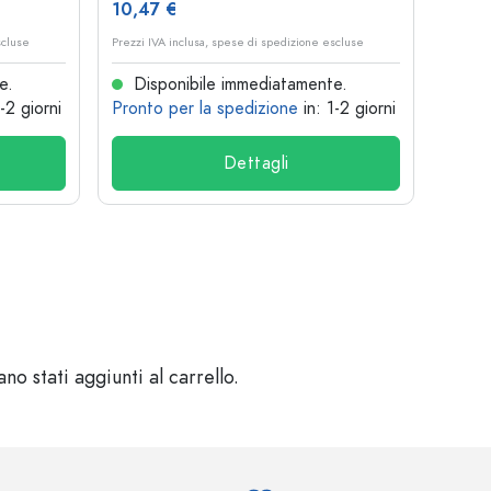
10,47 €
1,36 
scluse
Prezzi IVA inclusa, spese di spedizione escluse
Prezzi I
e.
Disponibile immediatamente.
Dis
1-2 giorni
Pronto per la spedizione
in: 1-2 giorni
Pront
Dettagli
o stati aggiunti al carrello.