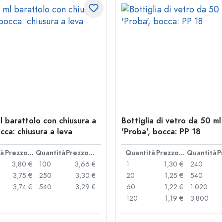
l barattolo con chiusura a
Bottiglia di vetro da 50 ml
cca: chiusura a leva
'Proba', bocca: PP 18
tà
Prezzo cad.
Quantità
Prezzo cad.
Quantità
Prezzo cad.
Quantità
3,80 €
100
3,66 €
1
1,30 €
240
3,75 €
250
3,30 €
20
1,25 €
540
3,74 €
540
3,29 €
60
1,22 €
1.020
120
1,19 €
3.800