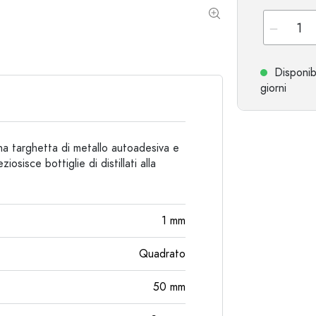
Bottiglie particolari
Bottiglie cilindriche
Bottiglie a spalla tonda
Damigiane
Fiaschette tascabili
Disponib
Bottiglie a collo largo
giorni
Bottiglie in ceramica
 una targhetta di metallo autoadesiva e
Bottiglie in alluminio
ziosisce bottiglie di distillati alla
1
mm
Quadrato
50
mm