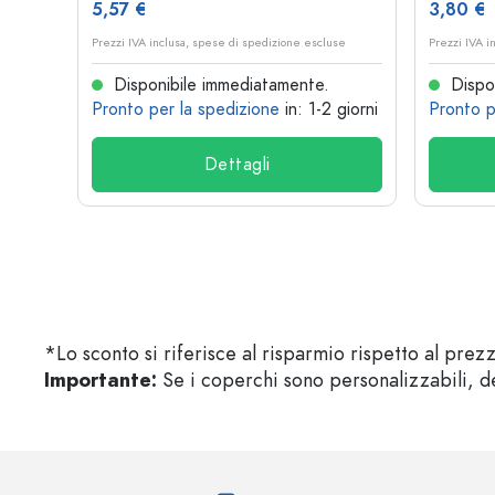
5,57 €
3,80 €
se
Prezzi IVA inclusa, spese di spedizione escluse
Prezzi IVA i
Disponibile immediatamente.
Dispon
 giorni
Pronto per la spedizione
in: 1-2 giorni
Pronto p
Dettagli
*Lo sconto si riferisce al risparmio rispetto al prez
Importante:
Se i coperchi sono personalizzabili, de