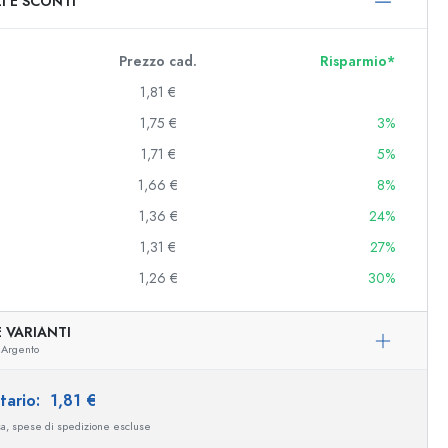
I E SCONTI
0 ml
000 ml
Prezzo cad.
Risparmio*
1,81 €
1,75 €
3%
1,71 €
5%
1,66 €
8%
1,36 €
24%
1,31 €
27%
e e decorate
1,26 €
30%
 VARIANTI
Argento
niere
itario:
1,81 €
sa, spese di spedizione escluse