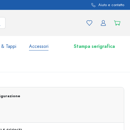
Aiuto e contatto
 & Tappi
Accessori
Stampa serigrafica
i e varianti di prodotto
Vasetti e Barattoli
igurazione
Scoprite ora
Acquistate ora