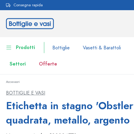
Consegna rapida
ricerca
Passa alla navigazione principale
Prodotti
Bottiglie
Vasetti & Barattoli
Settori
Offerte
Accessori
Bottiglie
Alla categoria Bottiglie
BOTTIGLIE E VASI
Vasetti & Barattoli
Etichetta in stagno 'Obstler'
Bottiglie per marca
Bottiglie WECK
Contenitori per alimenti
quadrata, metallo, argento
Stoviglie
Bottiglie per volume