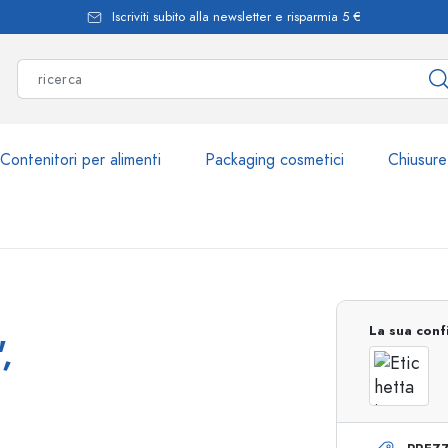
Iscriviti subito alla newsletter e risparmia 5 €
Contenitori per alimenti
Packaging cosmetici
Chiusure
Più di 2.500 prodott
La sua conf
,
Bottiglie Estal