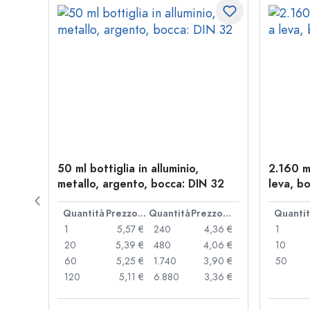
l a
50 ml bottiglia in alluminio,
2.160 m
: PP
metallo, argento, bocca: DIN 32
leva, bo
Prezzo cad.
Quantità
Prezzo cad.
Quantità
Prezzo cad.
Quanti
,93 €
1
5,57 €
240
4,36 €
1
,89 €
20
5,39 €
480
4,06 €
10
,85 €
60
5,25 €
1.740
3,90 €
50
,74 €
120
5,11 €
6.880
3,36 €