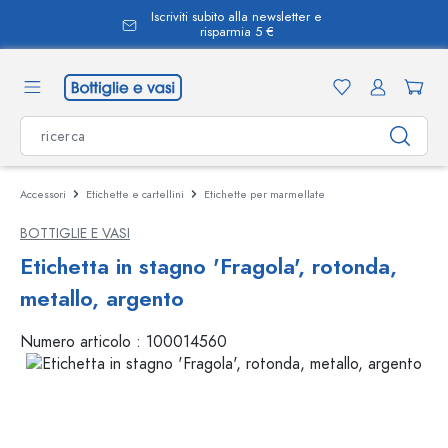
Iscriviti subito alla newsletter e
nuto principale
risparmia 5 €
Accessori
Etichette e cartellini
Etichette per marmellate
BOTTIGLIE E VASI
Etichetta in stagno 'Fragola', rotonda,
metallo, argento
Numero articolo :
100014560