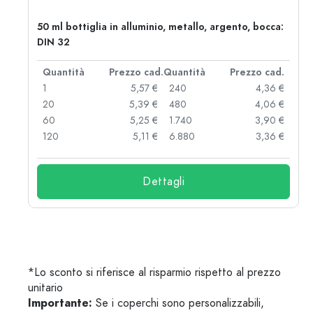
50 ml bottiglia in alluminio, metallo, argento, bocca:
DIN 32
d.
Quantità
Prezzo cad.
Quantità
Prezzo cad.
 €
1
5,57 €
240
4,36 €
 €
20
5,39 €
480
4,06 €
 €
60
5,25 €
1.740
3,90 €
 €
120
5,11 €
6.880
3,36 €
Dettagli
*Lo sconto si riferisce al risparmio rispetto al prezzo
unitario
Importante:
Se i coperchi sono personalizzabili,