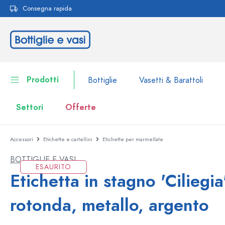
Consegna rapida
ricerca
Passa alla navigazione principale
Prodotti
Bottiglie
Vasetti & Barattoli
Settori
Offerte
Accessori
Etichette e cartellini
Etichette per marmellate
Bottiglie
Alla categoria Bottiglie
BOTTIGLIE E VASI
Vasetti & Barattoli
ESAURITO
Bottiglie per marca
Etichetta in stagno 'Ciliegia'
Bottiglie WECK
Contenitori per alimenti
rotonda, metallo, argento
Stoviglie
Bottiglie per volume