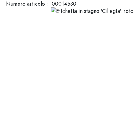
Numero articolo :
100014530
Mignon
Packaging cosmetici
Bottiglie di vetro 100 ml
Bottiglie di vetro 200 ml
Contenitori di plastica
Chiusure & Tappi
Bottiglie per funzione
Boccette con contagocce
Accessori
Bottiglie con tappo meccan
Marche
Bottiglie per impiego
Stampa serigrafica
Bottiglie per olio e aceto
Bottiglie da vino
Settori
Bottiglie da birra
Borracce
Offerte
Bottiglie farmaceutiche
Bottiglie di latte
Bottiglie e barattoli stampabili
Bottiglie per distillati
Novità