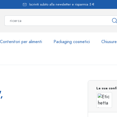
Iscriviti subito alla newsletter e risparmia 5 €
Contenitori per alimenti
Packaging cosmetici
Chiusure
Più di 2.500 prodott
La sua conf
,
Bottiglie Estal