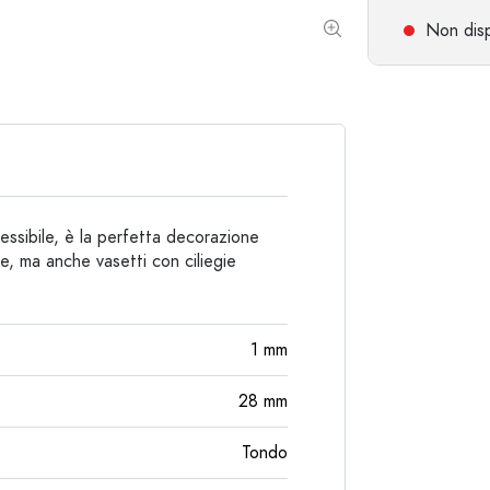
Non disp
Bottiglie particolari
Bottiglie cilindriche
Bottiglie a spalla tonda
Damigiane
Fiaschette tascabili
Bottiglie a collo largo
Bottiglie in ceramica
lessibile, è la perfetta decorazione
Bottiglie in alluminio
iegie, ma anche vasetti con ciliegie
1
mm
28
mm
Tondo