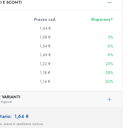
I E SCONTI
0 ml
000 ml
Prezzo cad.
Risparmio*
1,64 €
1,58 €
3%
1,54 €
6%
1,49 €
9%
1,22 €
25%
1,18 €
28%
e e decorate
1,14 €
30%
 VARIANTI
niere
Argento
itario:
1,64 €
sa, spese di spedizione escluse