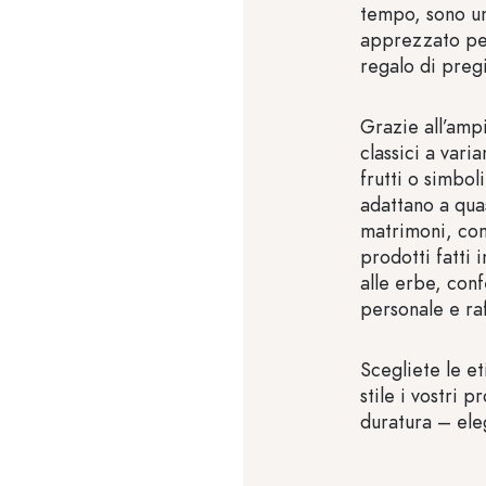
tempo, sono u
apprezzato per
regalo di preg
Grazie all’amp
classici a vari
frutti o simboli
adattano a quas
matrimoni, com
prodotti fatti 
alle erbe, con
personale e raf
Scegliete le e
stile i vostri 
duratura – eleg