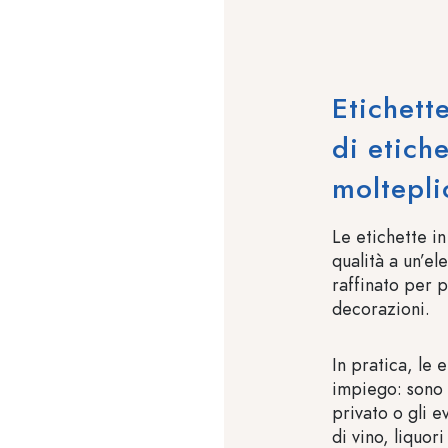
Etichett
di etich
moltepli
Le etichette in
qualità a un’e
raffinato per p
decorazioni.
In pratica, le 
impiego: sono 
privato o gli e
di vino, liquor