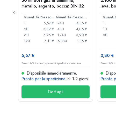
allo,
50 ml bottiglia in alluminio,
2.160 m
metallo, argento, bocca: DIN 32
leva, bo
Prezzo cad.
Quantità
Prezzo cad.
Quantità
Prezzo cad.
Quanti
,06 €
1
5,57 €
240
4,36 €
1
,05 €
20
5,39 €
480
4,06 €
10
,04 €
60
5,25 €
1.740
3,90 €
50
,03 €
120
5,11 €
6.880
3,36 €
5,57 €
3,80 €
se
Prezzi IVA inclusa, spese di spedizione escluse
Prezzi IVA i
Disponibile immediatamente.
Dispon
 giorni
Pronto per la spedizione
in: 1-2 giorni
Pronto p
Dettagli