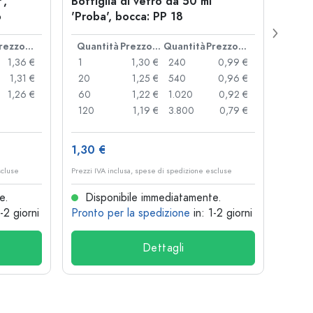
',
Bottiglia di vetro da 50 ml
Chius
o
'Proba', bocca: PP 18
coro
Prezzo cad.
Quantità
Prezzo cad.
Quantità
Prezzo cad.
Quan
1,36 €
1
1,30 €
240
0,99 €
1
1,31 €
20
1,25 €
540
0,96 €
20
1,26 €
60
1,22 €
1.020
0,92 €
50
120
1,19 €
3.800
0,79 €
100
1,30 €
10,4
scluse
Prezzi IVA inclusa, spese di spedizione escluse
Prezzi I
e.
Disponibile immediatamente.
Dis
1-2 giorni
Pronto per la spedizione
in: 1-2 giorni
Pront
Dettagli