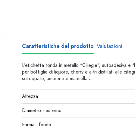
Bottiglie per forma
Consigli
Bottiglie da farmacia
Bottiglie con manico
Ricette
Bottiglie a collo lungo
Bottiglie sfaccettate
Caratteristiche del prodotto
Valutazioni
Bottiglie per materiale
Bottiglie di vetro
L’etichetta tonda in metallo "Ciliegie", autoadesiva e f
Bottiglie di plastica
per bottiglie di liquore, cherry e altri distillati alle cil
sciroppate, amarene e marmellata.
Altezza
Diametro - esterno
Forma - fondo