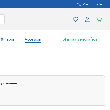
Aiuto e contatto
 & Tappi
Accessori
Stampa serigrafica
i e varianti di prodotto
Vasetti e Barattoli
Scoprite ora
igurazione
Acquistate ora