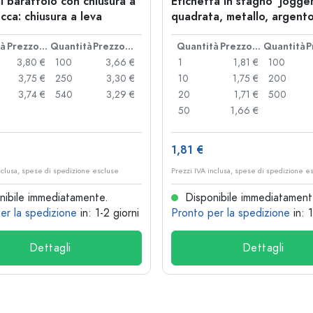
l barattolo con chiusura a
Etichetta in stagno 'Jogger
cca: chiusura a leva
quadrata, metallo, argent
tà
Prezzo cad.
Quantità
Prezzo cad.
Quantità
Prezzo cad.
Quantità
3,80 €
100
3,66 €
1
1,81 €
100
3,75 €
250
3,30 €
10
1,75 €
200
3,74 €
540
3,29 €
20
1,71 €
500
50
1,66 €
1,81 €
nclusa, spese di spedizione escluse
Prezzi IVA inclusa, spese di spedizione e
ibile immediatamente.
Disponibile immediatament
er la spedizione
in: 1-2 giorni
Pronto per la spedizione
in: 
Dettagli
Dettagli