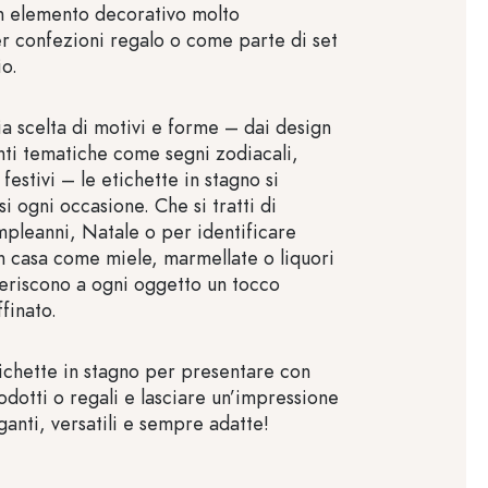
n elemento decorativo molto
 confezioni regalo o come parte di set
io.
ia scelta di motivi e forme – dai design
anti tematiche come segni zodiacali,
 festivi – le etichette in stagno si
i ogni occasione. Che si tratti di
pleanni, Natale o per identificare
in casa come miele, marmellate o liquori
feriscono a ogni oggetto un tocco
finato.
tichette in stagno per presentare con
prodotti o regali e lasciare un’impressione
anti, versatili e sempre adatte!