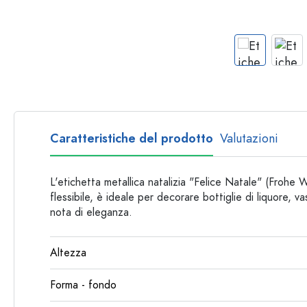
Bottiglie per forma
Consigli
Bottiglie da farmacia
Bottiglie con manico
Ricette
Bottiglie a collo lungo
Bottiglie sfaccettate
Bottiglie per materiale
Bottiglie di vetro
Caratteristiche del prodotto
Valutazioni
Bottiglie di plastica
L'etichetta metallica natalizia "Felice Natale" (Frohe
flessibile, è ideale per decorare bottiglie di liquore, 
nota di eleganza.
Altezza
Forma - fondo