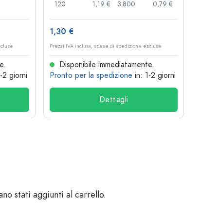
120
1,19 €
3.800
0,79 €
100
1,30 €
10,4
scluse
Prezzi IVA inclusa, spese di spedizione escluse
Prezzi I
e.
Disponibile immediatamente.
Dis
1-2 giorni
Pronto per la spedizione
in: 1-2 giorni
Pront
Dettagli
o stati aggiunti al carrello.