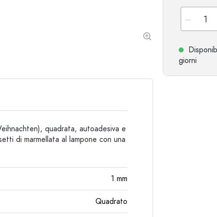
Bottiglie particolari
Bottiglie cilindriche
Bottiglie a spalla tonda
Damigiane
Fiaschette tascabili
Disponib
Bottiglie a collo largo
giorni
Bottiglie in ceramica
Bottiglie in alluminio
 Weihnachten), quadrata, autoadesiva e
vasetti di marmellata al lampone con una
1
mm
Quadrato