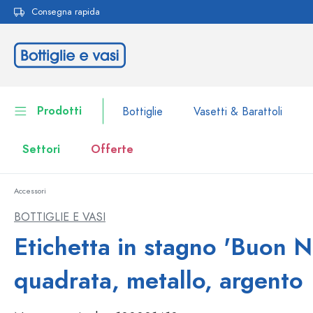
Consegna rapida
ricerca
Passa alla navigazione principale
Prodotti
Bottiglie
Vasetti & Barattoli
Settori
Offerte
Accessori
Bottiglie
Alla categoria Bottiglie
BOTTIGLIE E VASI
Vasetti & Barattoli
Etichetta in stagno 'Buon Na
Bottiglie per marca
Bottiglie WECK
Contenitori per alimenti
quadrata, metallo, argento
Stoviglie
Bottiglie per volume