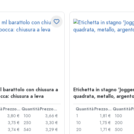
l barattolo con chiusura a
Etichetta in stagno 'Jogger
cca: chiusura a leva
quadrata, metallo, argent
tà
Prezzo cad.
Quantità
Prezzo cad.
Quantità
Prezzo cad.
Quantità
3,80 €
100
3,66 €
1
1,81 €
100
3,75 €
250
3,30 €
10
1,75 €
200
3,74 €
540
3,29 €
20
1,71 €
500