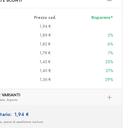
I E SCONTI
0 ml
000 ml
Prezzo cad.
Risparmio*
1,94 €
1,89 €
2%
1,82 €
6%
1,79 €
7%
1,45 €
25%
1,40 €
27%
e e decorate
1,36 €
29%
 VARIANTI
ale,
Argento
niere
itario:
1,94 €
sa, spese di spedizione escluse