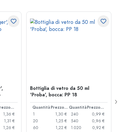
',
Bottiglia di vetro da 50 ml
Chius
o
'Proba', bocca: PP 18
coro
Prezzo cad.
Quantità
Prezzo cad.
Quantità
Prezzo cad.
Quan
1,36 €
1
1,30 €
240
0,99 €
1
1,31 €
20
1,25 €
540
0,96 €
20
1,26 €
60
1,22 €
1.020
0,92 €
50