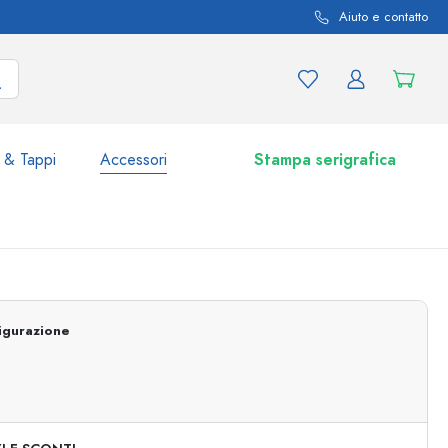
Aiuto e contatto
 & Tappi
Accessori
Stampa serigrafica
i e varianti di prodotto
Vasetti e Barattoli
igurazione
Scoprite ora
Acquistate ora