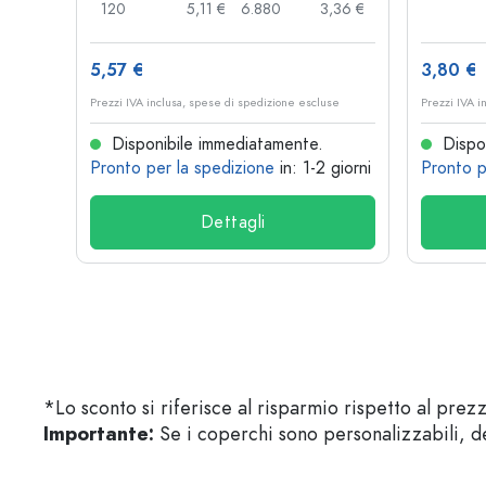
,03 €
120
5,11 €
6.880
3,36 €
5,57 €
3,80 €
se
Prezzi IVA inclusa, spese di spedizione escluse
Prezzi IVA i
Disponibile immediatamente.
Dispon
 giorni
Pronto per la spedizione
in: 1-2 giorni
Pronto p
Dettagli
*Lo sconto si riferisce al risparmio rispetto al prez
Importante:
Se i coperchi sono personalizzabili, de