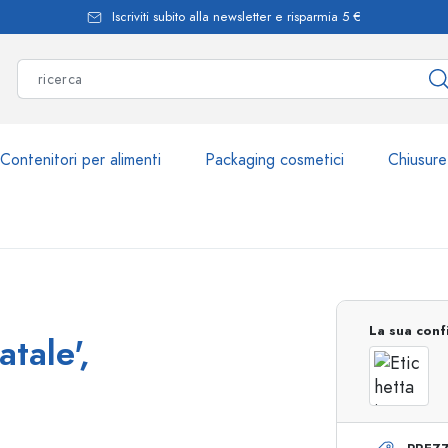
Iscriviti subito alla newsletter e risparmia 5 €
Contenitori per alimenti
Packaging cosmetici
Chiusure
Più di 2.500 prodott
La sua conf
tale',
Bottiglie Estal