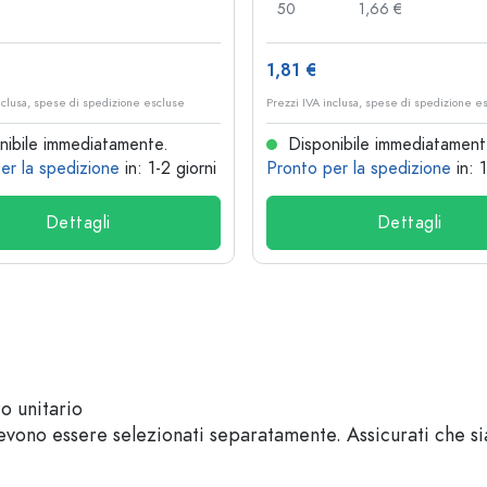
50
1,66 €
1,81 €
nclusa, spese di spedizione escluse
Prezzi IVA inclusa, spese di spedizione e
ibile immediatamente.
Disponibile immediatament
er la spedizione
in: 1-2 giorni
Pronto per la spedizione
in: 
Dettagli
Dettagli
zo unitario
vono essere selezionati separatamente. Assicurati che sian