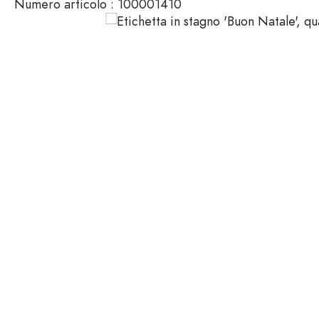
Numero articolo :
100001410
Mignon
Packaging cosmetici
Bottiglie di vetro 100 ml
Bottiglie di vetro 200 ml
Contenitori di plastica
Chiusure & Tappi
Bottiglie per funzione
Boccette con contagocce
Accessori
Bottiglie con tappo meccan
Marche
Bottiglie per impiego
Stampa serigrafica
Bottiglie per olio e aceto
Bottiglie da vino
Settori
Bottiglie da birra
Borracce
Offerte
Bottiglie farmaceutiche
Bottiglie di latte
Bottiglie e barattoli stampabili
Bottiglie per distillati
Novità