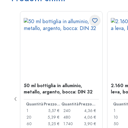
allo,
50 ml bottiglia in alluminio,
2.160 m
metallo, argento, bocca: DIN 32
leva, bo
Prezzo cad.
Quantità
Prezzo cad.
Quantità
Prezzo cad.
Quanti
,06 €
1
5,57 €
240
4,36 €
1
,05 €
20
5,39 €
480
4,06 €
10
,04 €
60
5,25 €
1.740
3,90 €
50