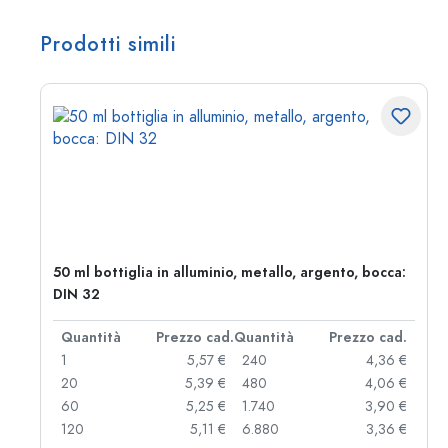
Prodotti simili
50 ml bottiglia in alluminio, metallo, argento, bocca:
DIN 32
d.
Quantità
Prezzo cad.
Quantità
Prezzo cad.
 €
1
5,57 €
240
4,36 €
 €
20
5,39 €
480
4,06 €
 €
60
5,25 €
1.740
3,90 €
 €
120
5,11 €
6.880
3,36 €