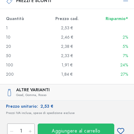
PREZZI E SCONTI
Quantità
Prezzo cad.
Risparmio*
1
2,53 €
10
2,46 €
2%
20
2,38 €
5%
50
2,33 €
7%
100
1,91 €
24%
200
1,84 €
27%
ALTRE VARIANTI
Good,
Gomma,
Rosso
Prezzo unitario:
2,53 €
Prezzi IVA inclusa, spese di spedizione escluse
Aggiungere al carrello