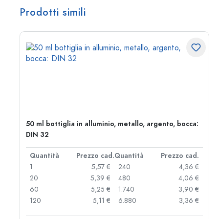
Prodotti simili
50 ml bottiglia in alluminio, metallo, argento, bocca:
DIN 32
d.
Quantità
Prezzo cad.
Quantità
Prezzo cad.
 €
1
5,57 €
240
4,36 €
 €
20
5,39 €
480
4,06 €
 €
60
5,25 €
1.740
3,90 €
 €
120
5,11 €
6.880
3,36 €