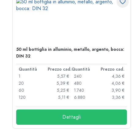
50 ml bottiglia in alluminio, metallo, argento, bocca:
DIN 32
d.
Quantità
Prezzo cad.
Quantità
Prezzo cad.
 €
1
5,57 €
240
4,36 €
 €
20
5,39 €
480
4,06 €
 €
60
5,25 €
1.740
3,90 €
 €
120
5,11 €
6.880
3,36 €
Dettagli