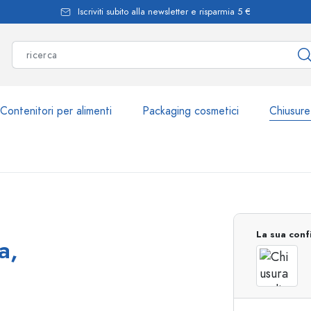
Iscriviti subito alla newsletter e risparmia 5 €
Contenitori per alimenti
Packaging cosmetici
Chiusure
Più di 2.500 prodott
La sua conf
a,
Bottiglie Estal