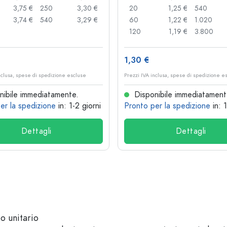
3,75 €
250
3,30 €
20
1,25 €
540
3,74 €
540
3,29 €
60
1,22 €
1.020
120
1,19 €
3.800
1,30 €
nclusa, spese di spedizione escluse
Prezzi IVA inclusa, spese di spedizione e
ibile immediatamente.
Disponibile immediatament
er la spedizione
in: 1-2 giorni
Pronto per la spedizione
in: 
Dettagli
Dettagli
zo unitario