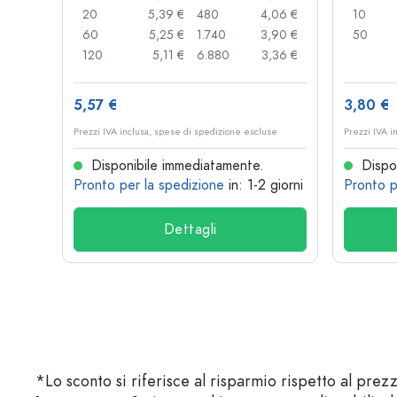
,89 €
20
5,39 €
480
4,06 €
10
,85 €
60
5,25 €
1.740
3,90 €
50
,74 €
120
5,11 €
6.880
3,36 €
5,57 €
3,80 €
se
Prezzi IVA inclusa, spese di spedizione escluse
Prezzi IVA i
Disponibile immediatamente.
Dispon
 giorni
Pronto per la spedizione
in: 1-2 giorni
Pronto p
Dettagli
*Lo sconto si riferisce al risparmio rispetto al prez