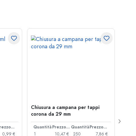
Chiusura a campana per tappi
Botti
corona da 29 mm
Juice
bocc
Prezzo cad.
Quantità
Prezzo cad.
Quantità
Prezzo cad.
Quan
0,99 €
1
10,47 €
250
7,86 €
1