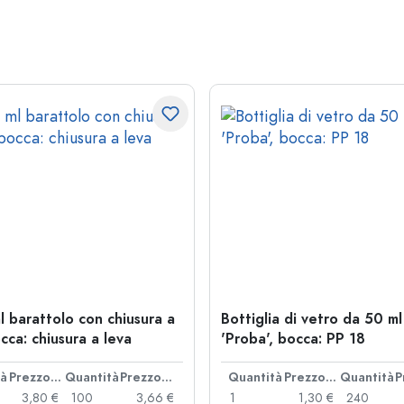
l barattolo con chiusura a
Bottiglia di vetro da 50 ml
cca: chiusura a leva
'Proba', bocca: PP 18
tà
Prezzo cad.
Quantità
Prezzo cad.
Quantità
Prezzo cad.
Quantità
3,80 €
100
3,66 €
1
1,30 €
240