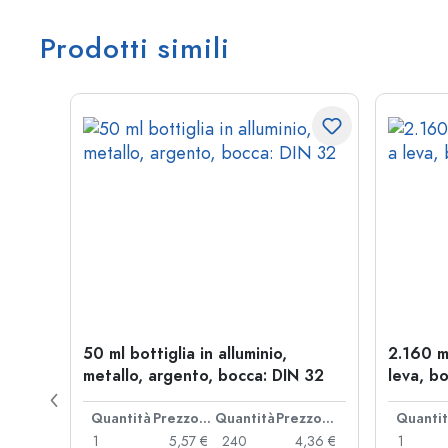
Prodotti simili
l a
50 ml bottiglia in alluminio,
2.160 m
: PP
metallo, argento, bocca: DIN 32
leva, bo
Prezzo cad.
Quantità
Prezzo cad.
Quantità
Prezzo cad.
Quanti
,93 €
1
5,57 €
240
4,36 €
1