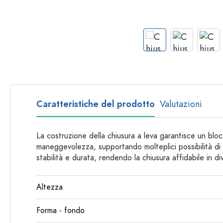
Bottiglie per forma
Consigli
Bottiglie da farmacia
Bottiglie con manico
Ricette
Bottiglie a collo lungo
Bottiglie sfaccettate
Bottiglie per materiale
Bottiglie di vetro
Caratteristiche del prodotto
Valutazioni
Bottiglie di plastica
La costruzione della chiusura a leva garantisce un bloc
maneggevolezza, supportando molteplici possibilità di ut
stabilità e durata, rendendo la chiusura affidabile in di
Altezza
Forma - fondo