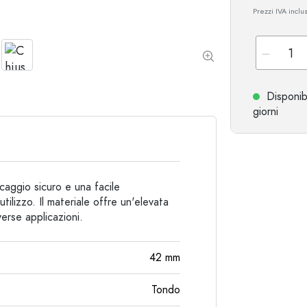
Prezzi IVA inclu
Bottiglie particolari
Bottiglie cilindriche
Bottiglie a spalla tonda
Damigiane
Fiaschette tascabili
Bottiglie a collo largo
Disponib
giorni
Bottiglie in ceramica
Bottiglie in alluminio
caggio sicuro e una facile
ilizzo. Il materiale offre un'elevata
verse applicazioni.
42
mm
Tondo