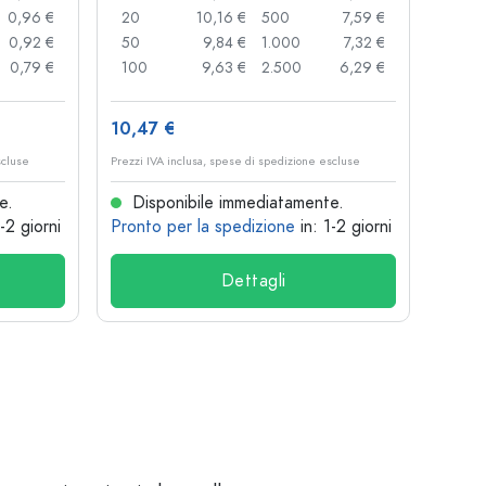
0,96 €
20
10,16 €
500
7,59 €
24
0,92 €
50
9,84 €
1.000
7,32 €
72
0,79 €
100
9,63 €
2.500
6,29 €
120
10,47 €
1,36 
scluse
Prezzi IVA inclusa, spese di spedizione escluse
Prezzi I
e.
Disponibile immediatamente.
Dis
1-2 giorni
Pronto per la spedizione
in: 1-2 giorni
Pront
Dettagli