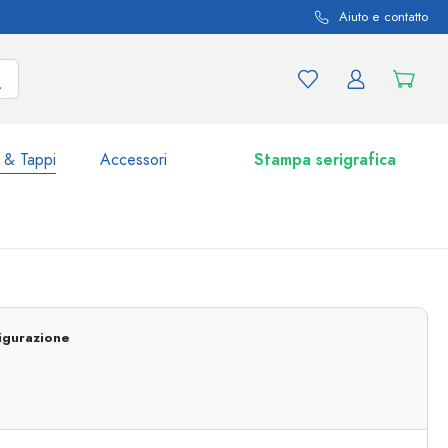
Aiuto e contatto
 & Tappi
Accessori
Stampa serigrafica
i e varianti di prodotto
Vasetti e Barattoli
Scoprite ora
igurazione
Acquistate ora