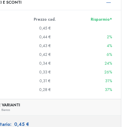
I E SCONTI
0 ml
000 ml
Prezzo cad.
Risparmio*
0,45 €
0,44 €
2%
0,43 €
4%
0,42 €
6%
0,34 €
24%
0,33 €
26%
e e decorate
0,31 €
31%
0,28 €
37%
niere
 VARIANTI
,
Bianco
itario:
0,45 €