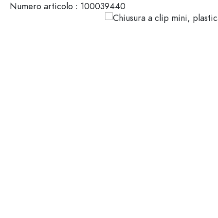
Numero articolo :
100039440
Mignon
Packaging cosmetici
Bottiglie di vetro 100 ml
Bottiglie di vetro 200 ml
Contenitori di plastica
Chiusure & Tappi
Bottiglie per funzione
Boccette con contagocce
Accessori
Bottiglie con tappo meccan
Marche
Bottiglie per impiego
Stampa serigrafica
Bottiglie per olio e aceto
Bottiglie da vino
Settori
Bottiglie da birra
Borracce
Offerte
Bottiglie farmaceutiche
Bottiglie di latte
Bottiglie e barattoli stampabili
Bottiglie per distillati
Novità