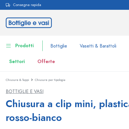
Consegna rapida
ricerca
Passa alla navigazione principale
Prodotti
Bottiglie
Vasetti & Barattoli
Settori
Offerte
Chiusure & Tappi
Chiusure per tipologia
Bottiglie
Alla categoria Bottiglie
BOTTIGLIE E VASI
Vasetti & Barattoli
Bottiglie per marca
Chiusura a clip mini, plastic
Bottiglie WECK
Contenitori per alimenti
rosso-bianco
Stoviglie
Bottiglie per volume