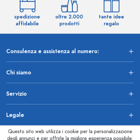
spedizione
oltre 2.000
tante idee
ol
affidabile
prodotti
regalo
Consulenza e assistenza al numero:
Chi siamo
Servizio
Legale
Questo sito web utilizza i cookie per la personalizzazione
degli annunci e per offrirle la migliore esperienza possibile.