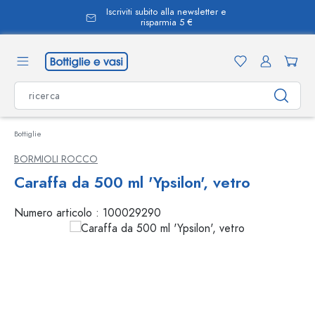
Iscriviti subito alla newsletter e
nuto principale
risparmia 5 €
Bottiglie
BORMIOLI ROCCO
Caraffa da 500 ml 'Ypsilon', vetro
Numero articolo :
100029290