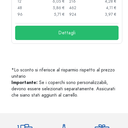
 €
12
6,05 €
216
4,28 €
 €
48
5,86 €
462
4,11 €
 €
96
5,71 €
924
3,97 €
Dettagli
*Lo sconto si riferisce al risparmio rispetto al prezzo
unitario
Importante:
Se i coperchi sono personalizzabili,
devono essere selezionati separatamente. Assicurati
che siano stati aggiunti al carrello.