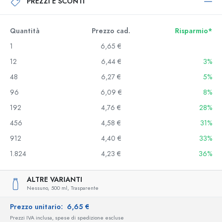
PREZZI E SCONTI
Quantità
Prezzo cad.
Risparmio*
1
6,65 €
12
6,44 €
3%
48
6,27 €
5%
96
6,09 €
8%
192
4,76 €
28%
456
4,58 €
31%
912
4,40 €
33%
1.824
4,23 €
36%
ALTRE VARIANTI
Nessuno,
500 ml,
Trasparente
Prezzo unitario:
6,65 €
Prezzi IVA inclusa, spese di spedizione escluse