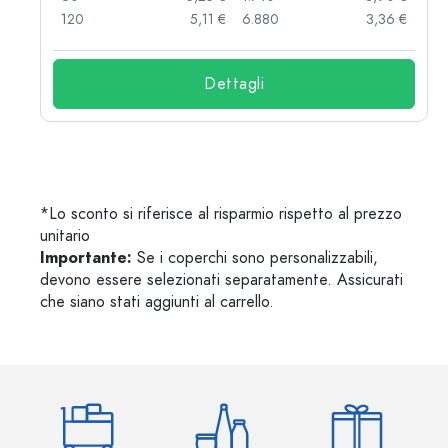
 €
120
5,11 €
6.880
3,36 €
Dettagli
*Lo sconto si riferisce al risparmio rispetto al prezzo
unitario
Importante:
Se i coperchi sono personalizzabili,
devono essere selezionati separatamente. Assicurati
che siano stati aggiunti al carrello.