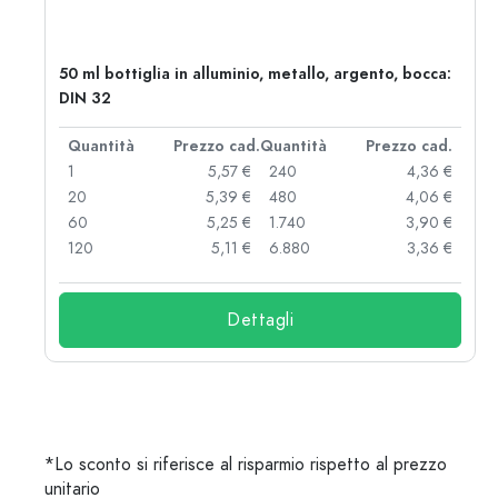
50 ml bottiglia in alluminio, metallo, argento, bocca:
DIN 32
d.
Quantità
Prezzo cad.
Quantità
Prezzo cad.
 €
1
5,57 €
240
4,36 €
 €
20
5,39 €
480
4,06 €
 €
60
5,25 €
1.740
3,90 €
 €
120
5,11 €
6.880
3,36 €
Dettagli
*Lo sconto si riferisce al risparmio rispetto al prezzo
unitario