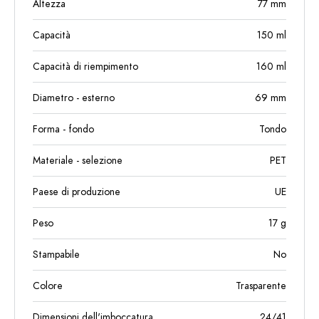
Altezza
77
mm
Capacità
150
ml
Capacità di riempimento
160
ml
Diametro - esterno
69
mm
Forma - fondo
Tondo
Materiale - selezione
PET
Paese di produzione
UE
Peso
17
g
Stampabile
No
Colore
Trasparente
Dimensioni dell'imboccatura
24/41