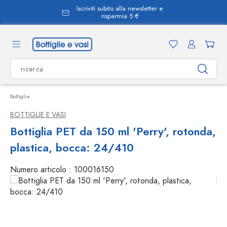
Iscriviti subito alla newsletter e
nuto principale
risparmia 5 €
Bottiglie
BOTTIGLIE E VASI
Bottiglia PET da 150 ml 'Perry', rotonda,
plastica, bocca: 24/410
Numero articolo :
100016150