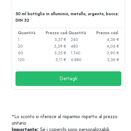
50 ml bottiglia in alluminio, metallo, argento, bocca:
DIN 32
d.
Quantità
Prezzo cad.
Quantità
Prezzo cad.
 €
1
5,57 €
240
4,36 €
 €
20
5,39 €
480
4,06 €
 €
60
5,25 €
1.740
3,90 €
 €
120
5,11 €
6.880
3,36 €
Dettagli
*Lo sconto si riferisce al risparmio rispetto al prezzo
unitario
Importante:
Se i coperchi sono personalizzabili,