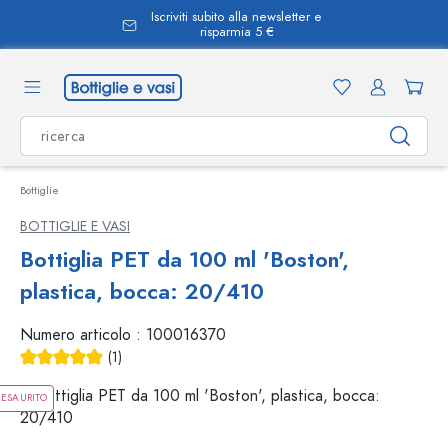
Iscriviti subito alla newsletter e
nuto principale
risparmia 5 €
Bottiglie
BOTTIGLIE E VASI
Bottiglia PET da 100 ml 'Boston',
plastica, bocca: 20/410
Numero articolo :
100016370
(1)
Valutazione media di 5 su 5 stelle
ESAURITO