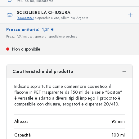
PET,
100 ml,
Trasparente
SCEGLIERE LA CHIUSURA
100000850
, Coperchio a vite, Alluminio, Argento
Prezzo unitario:
1,31 €
Prezzi IVA inclusa, spese di spedizione escluse
Non disponibile
Caratteristiche del prodotto
Indicato soprattutto come contenitore cosmetico, il
flacone in PET trasparente da 150 ml della serie "Boston"
è versatile e adatto a diversi tipi di impiego. Il prodotto è
compatibile con chiusure, erogatori e dispenser 20/410.
Altezza
92
mm
Capacità
100
ml