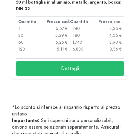
50 ml bottiglia in alluminio, metallo, argento, bocca:
DIN 32
d.
Quantità
Prezzo cad.
Quantità
Prezzo cad.
 €
1
5,57 €
240
4,36 €
 €
20
5,39 €
480
4,06 €
 €
60
5,25 €
1.740
3,90 €
 €
120
5,11 €
6.880
3,36 €
Dettagli
*Lo sconto si riferisce al risparmio rispetto al prezzo
unitario
Importante:
Se i coperchi sono personalizzabili,
devono essere selezionati separatamente. Assicurati
che siano stati aggiunti al carrello.