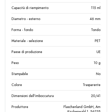
Capacità di riempimento
115
ml
Diametro - esterno
46
mm
Forma - fondo
Tondo
Materiale - selezione
PET
Paese di produzione
UE
Peso
10
g
Stampabile
No
Colore
Trasparente
Dimensioni dell'imboccatura
20/41
Produttore
Flaschenland GmbH, Am
Kirchenwald 1, 56235