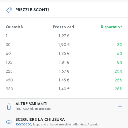
PREZZI E SCONTI
Quantità
Prezzo cad.
Risparmio*
1
1,97 €
30
1,90 €
3%
60
1,85 €
6%
105
1,81 €
8%
225
1,57 €
20%
450
1,45 €
26%
980
1,40 €
28%
ALTRE VARIANTI
PET,
1000 ml,
Trasparente
SCEGLIERE LA CHIUSURA
100000880
, Tappo a vite (bordo arrotolato), Alluminio, Argento