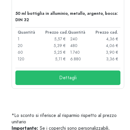
50 ml bottiglia in alluminio, metallo, argento, bocca:
DIN 32
d.
Quantità
Prezzo cad.
Quantità
Prezzo cad.
 €
1
5,57 €
240
4,36 €
 €
20
5,39 €
480
4,06 €
 €
60
5,25 €
1.740
3,90 €
 €
120
5,11 €
6.880
3,36 €
Dettagli
*Lo sconto si riferisce al risparmio rispetto al prezzo
unitario
Importante:
Se i coperchi sono personalizzabili,