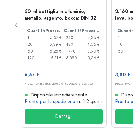
allo,
50 ml bottiglia in alluminio,
2.160 m
metallo, argento, bocca: DIN 32
leva, bo
Prezzo cad.
Quantità
Prezzo cad.
Quantità
Prezzo cad.
Quanti
,06 €
1
5,57 €
240
4,36 €
1
,05 €
20
5,39 €
480
4,06 €
10
,04 €
60
5,25 €
1.740
3,90 €
50
,03 €
120
5,11 €
6.880
3,36 €
5,57 €
3,80 €
se
Prezzi IVA inclusa, spese di spedizione escluse
Prezzi IVA i
Disponibile immediatamente.
Dispon
 giorni
Pronto per la spedizione
in: 1-2 giorni
Pronto p
Dettagli