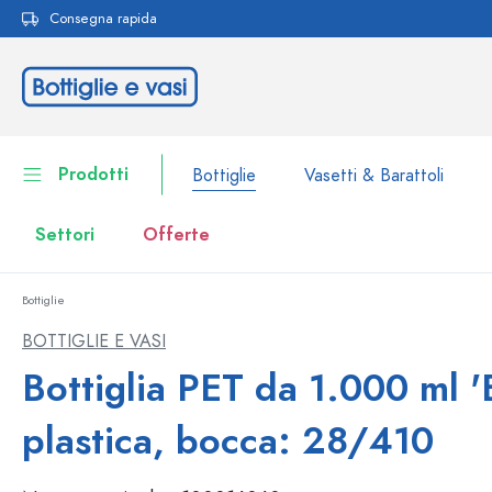
Consegna rapida
ricerca
Passa alla navigazione principale
Prodotti
Bottiglie
Vasetti & Barattoli
Settori
Offerte
Bottiglie
Bottiglie
Alla categoria Bottiglie
BOTTIGLIE E VASI
Vasetti & Barattoli
Bottiglia PET da 1.000 ml '
Bottiglie per marca
Bottiglie WECK
Contenitori per alimenti
plastica, bocca: 28/410
Stoviglie
Bottiglie per volume