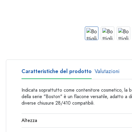
Bottiglie per forma
Consigli
Bottiglie da farmacia
Bottiglie con manico
Ricette
Bottiglie a collo lungo
Bottiglie sfaccettate
Bottiglie per materiale
Bottiglie di vetro
Bottiglie di plastica
Caratteristiche del prodotto
Valutazioni
Indicata soprattutto come contenitore cosmetico, la b
della serie "Boston" è un flacone versatile, adatto a div
diverse chiusure 28/410 compatibili.
Altezza