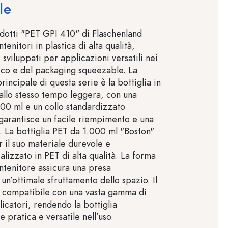
le
odotti "PET GPI 410" di Flaschenland
nitori in plastica di alta qualità,
sviluppati per applicazioni versatili nei
ico e del packaging squeezable. La
principale di questa serie è la bottiglia in
allo stesso tempo leggera, con una
000 ml e un collo standardizzato
garantisce un facile riempimento e una
a. La bottiglia PET da 1.000 ml "Boston"
r il suo materiale durevole e
ealizzato in PET di alta qualità. La forma
ntenitore assicura una presa
un’ottimale sfruttamento dello spazio. Il
 compatibile con una vasta gamma di
icatori, rendendo la bottiglia
 pratica e versatile nell’uso.