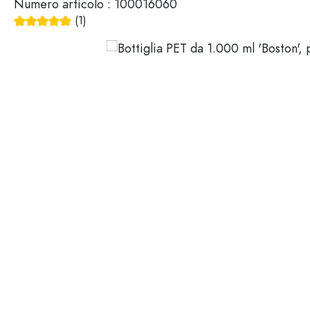
Numero articolo :
100016060
Mignon
Packaging cosmetici
(1)
Bottiglie di vetro 100 ml
Valutazione media di 5 su 5 stelle
Bottiglie di vetro 200 ml
Contenitori di plastica
Chiusure & Tappi
Bottiglie per funzione
Boccette con contagocce
Accessori
Bottiglie con tappo meccan
Marche
Bottiglie per impiego
Stampa serigrafica
Bottiglie per olio e aceto
Bottiglie da vino
Settori
Bottiglie da birra
Borracce
Offerte
Bottiglie farmaceutiche
Bottiglie di latte
Bottiglie e barattoli stampabili
Bottiglie per distillati
Novità