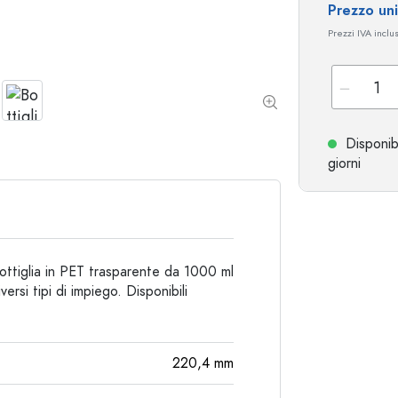
Prezzo un
Prezzi IVA inclu
Bottiglie particolari
Bottiglie cilindriche
Bottiglie a spalla tonda
Damigiane
Fiaschette tascabili
Bottiglie a collo largo
Disponib
giorni
Bottiglie in ceramica
Bottiglie in alluminio
ottiglia in PET trasparente da 1000 ml
ersi tipi di impiego. Disponibili
220,4
mm