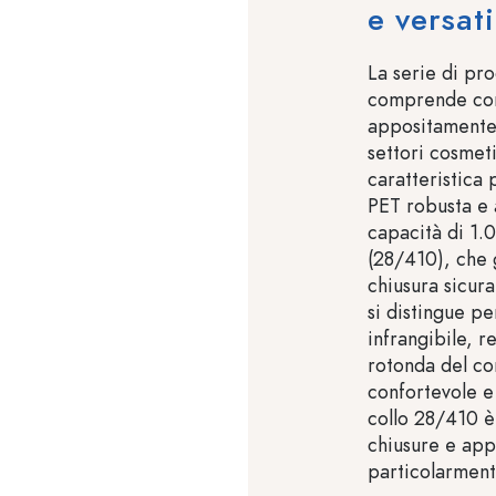
e versati
La serie di pr
comprende conte
appositamente 
settori cosmet
caratteristica 
PET robusta e 
capacità di 1.
(28/410), che 
chiusura sicur
si distingue pe
infrangibile, r
rotonda del co
confortevole e 
collo 28/410 è
chiusure e appl
particolarmente