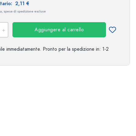
itario:
2,11 €
Esempio illustrativo
sa, spese di spedizione escluse
Aggiungere al carrello
ile immediatamente.
Pronto per la spedizione
in: 1-2