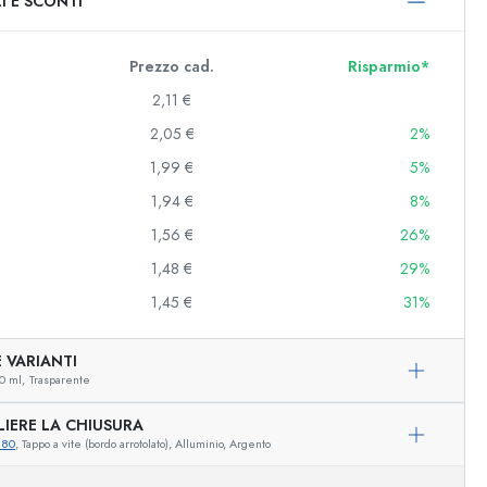
I E SCONTI
0 ml
000 ml
Prezzo cad.
Risparmio*
2,11 €
2,05 €
2%
1,99 €
5%
1,94 €
8%
1,56 €
26%
1,48 €
29%
e e decorate
1,45 €
31%
 VARIANTI
0 ml,
Trasparente
niere
LIERE LA CHIUSURA
880
, Tappo a vite (bordo arrotolato), Alluminio, Argento