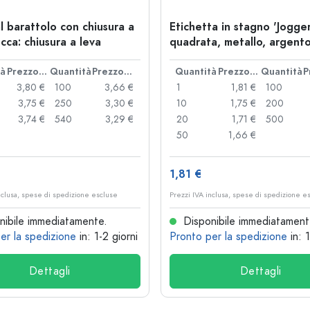
l barattolo con chiusura a
Etichetta in stagno 'Jogger
cca: chiusura a leva
quadrata, metallo, argent
tà
Prezzo cad.
Quantità
Prezzo cad.
Quantità
Prezzo cad.
Quantità
3,80 €
100
3,66 €
1
1,81 €
100
3,75 €
250
3,30 €
10
1,75 €
200
3,74 €
540
3,29 €
20
1,71 €
500
50
1,66 €
1,81 €
nclusa, spese di spedizione escluse
Prezzi IVA inclusa, spese di spedizione e
ibile immediatamente.
Disponibile immediatament
er la spedizione
in: 1-2 giorni
Pronto per la spedizione
in: 
Dettagli
Dettagli