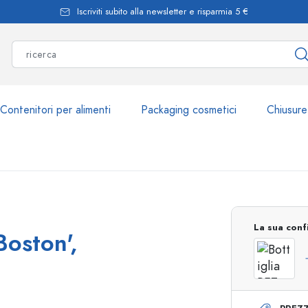
Iscriviti subito alla newsletter e risparmia 5 €
Contenitori per alimenti
Packaging cosmetici
Chiusure
Più di 2.500 prodott
La sua conf
Boston',
Bottiglie Estal