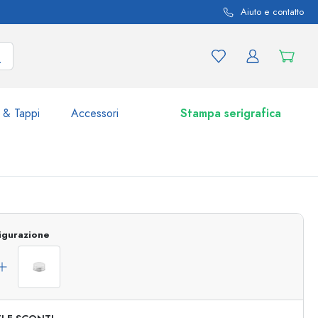
Aiuto e contatto
 & Tappi
Accessori
Stampa serigrafica
i e varianti di prodotto
Vasetti e Barattoli
igurazione
Scoprite ora
Acquistate ora