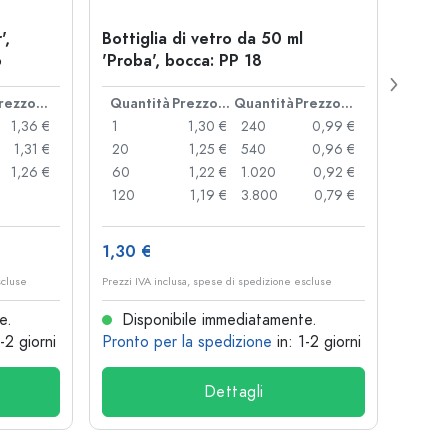
',
Bottiglia di vetro da 50 ml
Chius
o
'Proba', bocca: PP 18
coro
Prezzo cad.
Quantità
Prezzo cad.
Quantità
Prezzo cad.
Quan
1,36 €
1
1,30 €
240
0,99 €
1
1,31 €
20
1,25 €
540
0,96 €
20
1,26 €
60
1,22 €
1.020
0,92 €
50
120
1,19 €
3.800
0,79 €
100
1,30 €
10,4
scluse
Prezzi IVA inclusa, spese di spedizione escluse
Prezzi I
e.
Disponibile immediatamente.
Dis
1-2 giorni
Pronto per la spedizione
in: 1-2 giorni
Pront
Dettagli