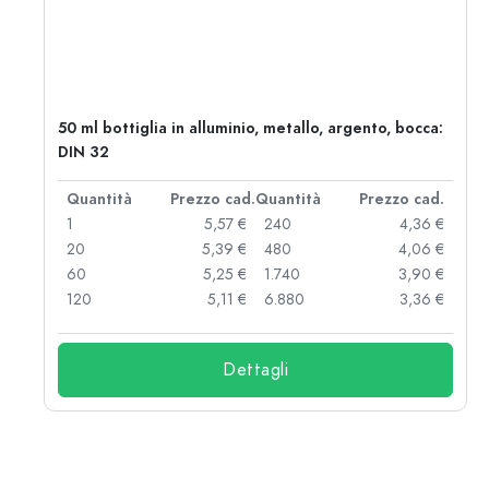
50 ml bottiglia in alluminio, metallo, argento, bocca:
DIN 32
d.
Quantità
Prezzo cad.
Quantità
Prezzo cad.
 €
1
5,57 €
240
4,36 €
 €
20
5,39 €
480
4,06 €
 €
60
5,25 €
1.740
3,90 €
 €
120
5,11 €
6.880
3,36 €
Dettagli