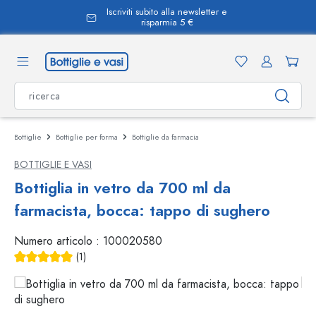
Iscriviti subito alla newsletter e
nuto principale
risparmia 5 €
Bottiglie
Bottiglie per forma
Bottiglie da farmacia
BOTTIGLIE E VASI
Bottiglia in vetro da 700 ml da
farmacista, bocca: tappo di sughero
Numero articolo :
100020580
(1)
Valutazione media di 5 su 5 stelle