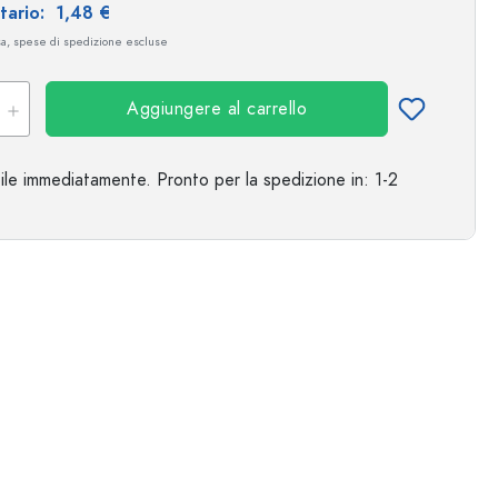
itario:
1,48 €
sa, spese di spedizione escluse
Esempio illustrativo
Aggiungere al carrello
ile immediatamente.
Pronto per la spedizione
in: 1-2