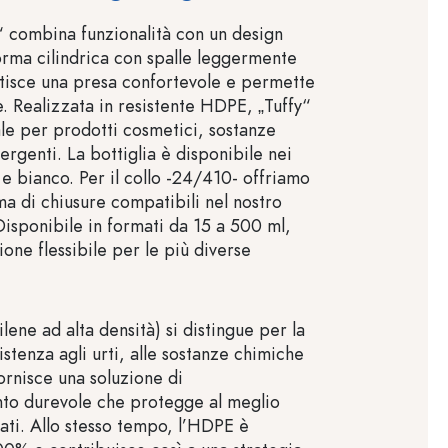
y“ combina funzionalità con un design
rma cilindrica con spalle leggermente
ntisce una presa confortevole e permette
e. Realizzata in resistente HDPE, „Tuffy“
ale per prodotti cosmetici, sostanze
rgenti. La bottiglia è disponibile nei
 e bianco. Per il collo -24/410- offriamo
a di chiusure compatibili nel nostro
Disponibile in formati da 15 a 500 ml,
ione flessibile per le più diverse
lene ad alta densità) si distingue per la
istenza agli urti, alle sostanze chimiche
Fornisce una soluzione di
to durevole che protegge al meglio
cati. Allo stesso tempo, l’HDPE è