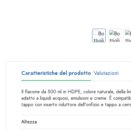
Bottiglie per forma
Consigli
Bottiglie da farmacia
Bottiglie con manico
Ricette
Bottiglie a collo lungo
Bottiglie sfaccettate
Bottiglie per materiale
Bottiglie di vetro
Bottiglie di plastica
Caratteristiche del prodotto
Valutazioni
Il flacone da 500 ml in HDPE, colore naturale, della li
adatto a liquidi acquosi, emulsioni e creme. È compatibi
tappo con inserto riduttore dell'orifizio e tappo a cern
Altezza