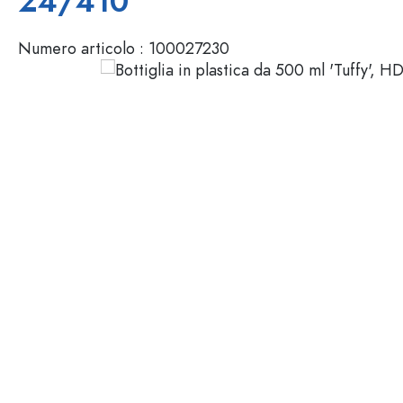
24/410
Mignon
Packaging cosmetici
Bottiglie di vetro 100 ml
Numero articolo :
100027230
Bottiglie di vetro 200 ml
Contenitori di plastica
Chiusure & Tappi
Bottiglie per funzione
Boccette con contagocce
Accessori
Bottiglie con tappo meccan
Marche
Bottiglie per impiego
Stampa serigrafica
Bottiglie per olio e aceto
Bottiglie da vino
Settori
Bottiglie da birra
Borracce
Offerte
Bottiglie farmaceutiche
Bottiglie di latte
Bottiglie e barattoli stampabili
Bottiglie per distillati
Novità