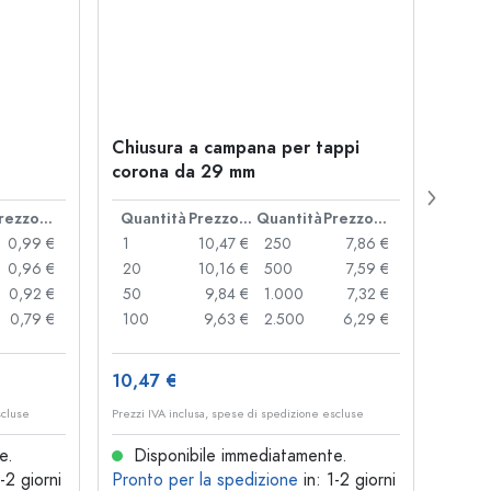
Chiusura a campana per tappi
Botti
corona da 29 mm
Juice
bocc
Prezzo cad.
Quantità
Prezzo cad.
Quantità
Prezzo cad.
Quan
0,99 €
1
10,47 €
250
7,86 €
1
0,96 €
20
10,16 €
500
7,59 €
24
0,92 €
50
9,84 €
1.000
7,32 €
72
0,79 €
100
9,63 €
2.500
6,29 €
120
10,47 €
1,36 
scluse
Prezzi IVA inclusa, spese di spedizione escluse
Prezzi I
e.
Disponibile immediatamente.
Dis
1-2 giorni
Pronto per la spedizione
in: 1-2 giorni
Pront