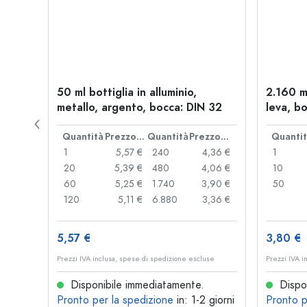
l a
50 ml bottiglia in alluminio,
2.160 m
: PP
metallo, argento, bocca: DIN 32
leva, bo
Prezzo cad.
Quantità
Prezzo cad.
Quantità
Prezzo cad.
Quanti
,93 €
1
5,57 €
240
4,36 €
1
,89 €
20
5,39 €
480
4,06 €
10
,85 €
60
5,25 €
1.740
3,90 €
50
,74 €
120
5,11 €
6.880
3,36 €
5,57 €
3,80 €
se
Prezzi IVA inclusa, spese di spedizione escluse
Prezzi IVA i
Disponibile immediatamente.
Dispon
 giorni
Pronto per la spedizione
in: 1-2 giorni
Pronto p