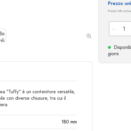
Prezzo un
Prezzi IVA inclu
Bottiglie particolari
Bottiglie cilindriche
Bottiglie a spalla tonda
Damigiane
Fiaschette tascabili
Bottiglie a collo largo
Disponib
giorni
Bottiglie in ceramica
Bottiglie in alluminio
nea "Tuffy" è un contenitore versatile,
le con diverse chiusure, tra cui il
iera.
180
mm