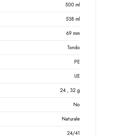
500
ml
538
ml
69
mm
Tondo
PE
UE
24
, 32
g
No
Naturale
24/41