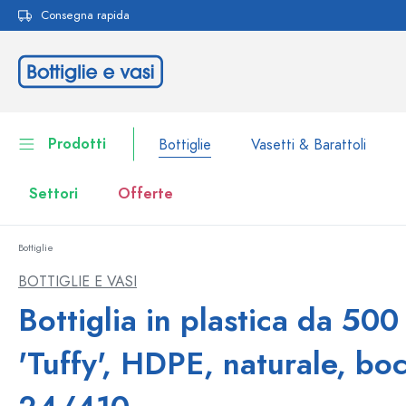
Consegna rapida
ricerca
Passa alla navigazione principale
Prodotti
Bottiglie
Vasetti & Barattoli
Settori
Offerte
Bottiglie
Bottiglie
Alla categoria Bottiglie
BOTTIGLIE E VASI
Vasetti & Barattoli
Bottiglia in plastica da 500
Bottiglie per marca
Bottiglie WECK
Contenitori per alimenti
'Tuffy', HDPE, naturale, bo
Stoviglie
Bottiglie per volume