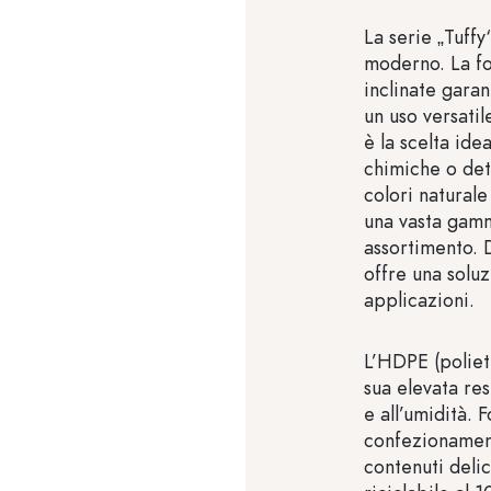
La serie „Tuff
moderno. La fo
inclinate gara
un uso versatil
è la scelta ide
chimiche o dete
colori naturale
una vasta gamm
assortimento. 
offre una soluz
applicazioni.
L’HDPE (polieti
sua elevata res
e all’umidità. 
confezionamen
contenuti deli