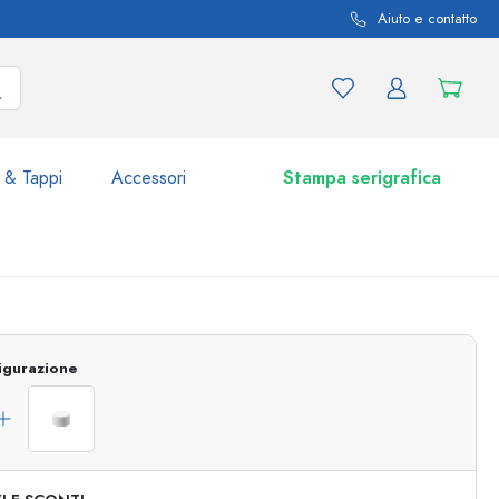
Aiuto e contatto
 & Tappi
Accessori
Stampa serigrafica
i e varianti di prodotto
Vasetti e Barattoli
igurazione
Scoprite ora
Acquistate ora