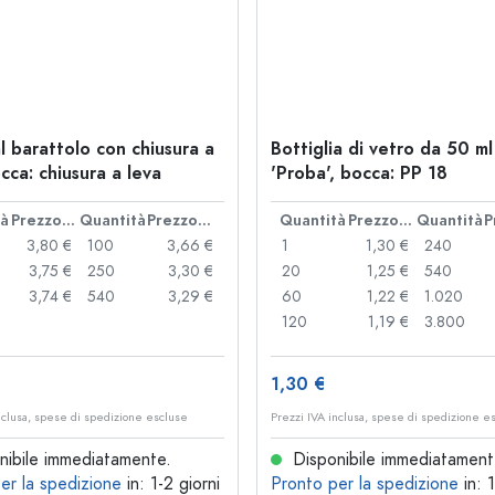
l barattolo con chiusura a
Bottiglia di vetro da 50 ml
cca: chiusura a leva
'Proba', bocca: PP 18
tà
Prezzo cad.
Quantità
Prezzo cad.
Quantità
Prezzo cad.
Quantità
3,80 €
100
3,66 €
1
1,30 €
240
3,75 €
250
3,30 €
20
1,25 €
540
3,74 €
540
3,29 €
60
1,22 €
1.020
120
1,19 €
3.800
1,30 €
nclusa, spese di spedizione escluse
Prezzi IVA inclusa, spese di spedizione e
ibile immediatamente.
Disponibile immediatament
er la spedizione
in: 1-2 giorni
Pronto per la spedizione
in: 