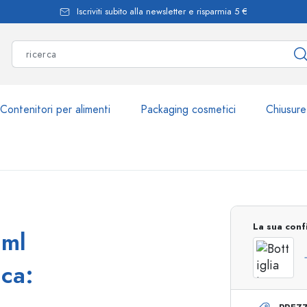
Iscriviti subito alla newsletter e risparmia 5 €
Contenitori per alimenti
Packaging cosmetici
Chiusure
Più di 2.500 prodott
La sua conf
 ml
Bottiglie Estal
cca: