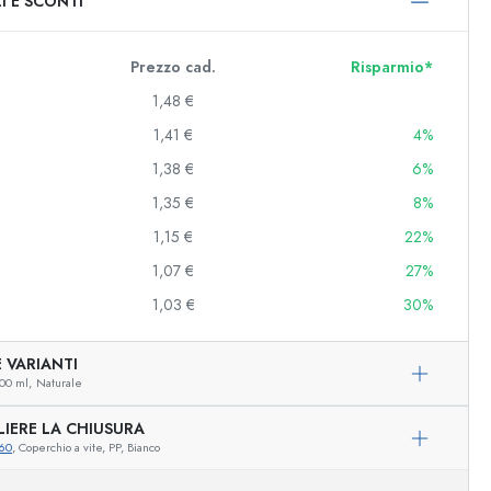
I E SCONTI
0 ml
000 ml
Prezzo cad.
Risparmio*
1,48 €
1,41 €
4%
1,38 €
6%
1,35 €
8%
1,15 €
22%
1,07 €
27%
e e decorate
1,03 €
30%
 VARIANTI
00 ml,
Naturale
niere
LIERE LA CHIUSURA
60
, Coperchio a vite, PP, Bianco