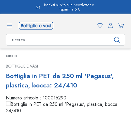
Iscriviti subito alla newsletter e
nuto principale
risparmia 5 €
Bottiglie
BOTTIGLIE E VASI
Bottiglia in PET da 250 ml 'Pegasus',
plastica, bocca: 24/410
Numero articolo :
100016290