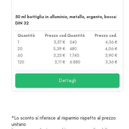
50 ml bottiglia in alluminio, metallo, argento, bocca:
DIN 32
d.
Quantità
Prezzo cad.
Quantità
Prezzo cad.
 €
1
5,57 €
240
4,36 €
 €
20
5,39 €
480
4,06 €
 €
60
5,25 €
1.740
3,90 €
 €
120
5,11 €
6.880
3,36 €
Dettagli
*Lo sconto si riferisce al risparmio rispetto al prezzo
unitario