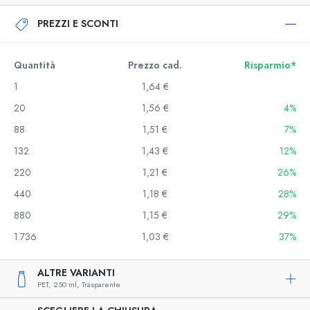
PREZZI E SCONTI
Quantità
Prezzo cad.
Risparmio*
1
1,64 €
20
1,56 €
4%
88
1,51 €
7%
132
1,43 €
12%
220
1,21 €
26%
440
1,18 €
28%
880
1,15 €
29%
1.736
1,03 €
37%
ALTRE VARIANTI
PET,
250 ml,
Trasparente