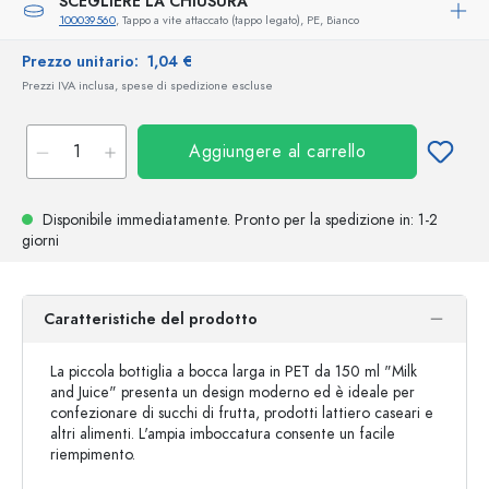
SCEGLIERE LA CHIUSURA
100039560
, Tappo a vite attaccato (tappo legato), PE, Bianco
Prezzo unitario:
1,04 €
Prezzi IVA inclusa, spese di spedizione escluse
Aggiungere al carrello
Disponibile immediatamente.
Pronto per la spedizione
in: 1-2
giorni
Caratteristiche del prodotto
La piccola bottiglia a bocca larga in PET da 150 ml "Milk
and Juice" presenta un design moderno ed è ideale per
confezionare di succhi di frutta, prodotti lattiero caseari e
altri alimenti. L'ampia imboccatura consente un facile
riempimento.