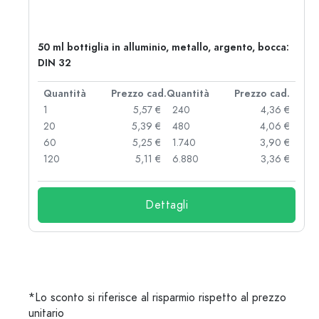
50 ml bottiglia in alluminio, metallo, argento, bocca:
DIN 32
d.
Quantità
Prezzo cad.
Quantità
Prezzo cad.
 €
1
5,57 €
240
4,36 €
 €
20
5,39 €
480
4,06 €
 €
60
5,25 €
1.740
3,90 €
 €
120
5,11 €
6.880
3,36 €
Dettagli
*Lo sconto si riferisce al risparmio rispetto al prezzo
unitario