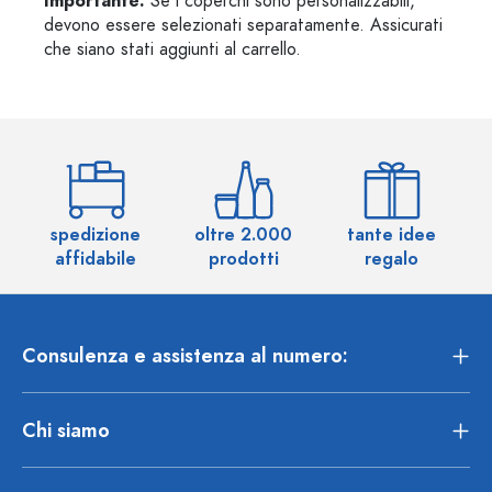
Importante:
Se i coperchi sono personalizzabili,
devono essere selezionati separatamente. Assicurati
che siano stati aggiunti al carrello.
spedizione
oltre 2.000
tante idee
ol
affidabile
prodotti
regalo
Consulenza e assistenza al numero:
Chi siamo