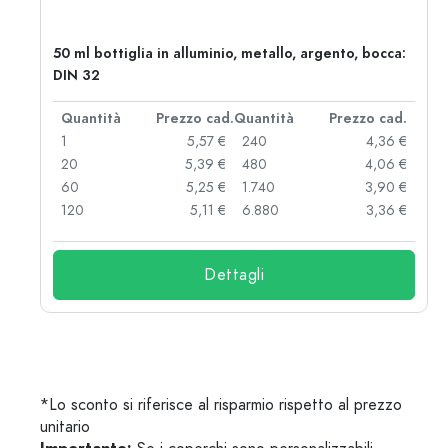
50 ml bottiglia in alluminio, metallo, argento, bocca:
DIN 32
d.
Quantità
Prezzo cad.
Quantità
Prezzo cad.
 €
1
5,57 €
240
4,36 €
 €
20
5,39 €
480
4,06 €
 €
60
5,25 €
1.740
3,90 €
 €
120
5,11 €
6.880
3,36 €
Dettagli
*Lo sconto si riferisce al risparmio rispetto al prezzo
unitario