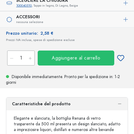
SCEGLIERE LA CHIUSURA
100040510
, Tappo in legno, Di Legno, Beige
ACCESSORI
nessuna selezione
Prezzo unitario:
2,58 €
Prezzi IVA inclusa, spese di spedizione escluse
Aggiungere al carrello
Disponibile immediatamente.
Pronto per la spedizione
in: 1-2
giorni
Caratteristiche del prodotto
Elegante e slanciata, la bottiglia Renana di vetro
trasparente da 500 ml presenta un design slanciato, adatto
a impreziosire liquori, distillati e numerosi altre bevande