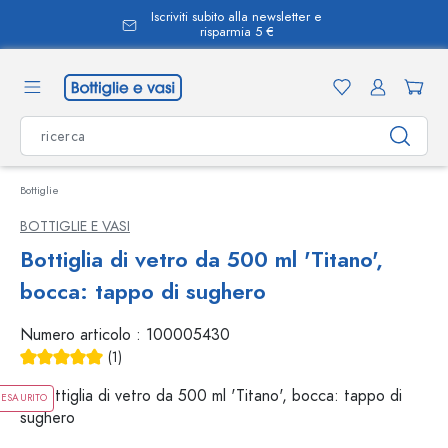
Iscriviti subito alla newsletter e
nuto principale
risparmia 5 €
Bottiglie
BOTTIGLIE E VASI
Bottiglia di vetro da 500 ml 'Titano',
bocca: tappo di sughero
Numero articolo :
100005430
(1)
Valutazione media di 5 su 5 stelle
ESAURITO