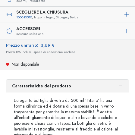
500 ml,
Trasparente
SCEGLIERE LA CHIUSURA
100040510
, Tappo in legno, Di Legno, Beige
ACCESSORI
nessuna selezione
Prezzo unitario:
3,69 €
Prezzi IVA inclusa, spese di spedizione escluse
Non disponibile
Caratteristiche del prodotto
L'elegante bottiglia di vetro da 500 ml 'Titano' ha una
forma cilindrica ed è dotata di una spessa base in vetro
trasparente per garantire la massima stabilità. È adatta
all'imbottigliamento di liquori e altre bevande alcoliche e
può essere chiusa con un tappo. La bottiglia di vetro è
lavabile in lavastoviglie, resistente al freddo e al calore, al
microonde e al forno.