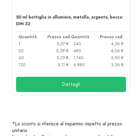
50 ml bottiglia in alluminio, metallo, argento, bocca:
DIN 32
d.
Quantità
Prezzo cad.
Quantità
Prezzo cad.
 €
1
5,57 €
240
4,36 €
 €
20
5,39 €
480
4,06 €
 €
60
5,25 €
1.740
3,90 €
 €
120
5,11 €
6.880
3,36 €
Dettagli
*Lo sconto si riferisce al risparmio rispetto al prezzo
unitario